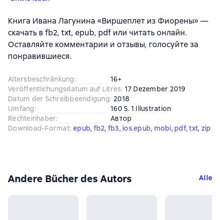
Книга Ивана Лагунина «Виршеплет из Фиорены» —
скачать в fb2, txt, epub, pdf или читать онлайн.
Оставляйте комментарии и отзывы, голосуйте за
понравившиеся.
Altersbeschränkung
:
16+
Veröffentlichungsdatum auf Litres
:
17 Dezember 2019
Datum der Schreibbeendigung
:
2018
Umfang
:
160 S. 1 Illustration
Rechteinhaber
:
Автор
Download-Format
:
epub
, 
fb2
, 
fb3
, 
ios.epub
, 
mobi
, 
pdf
, 
txt
, 
zip
Andere Bücher des Autors
Alle