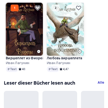
Виршеплет из Фиорены
Любовь виршеплета
Иван Лагунин
Иван Лагунин
Text
Text
Text
Средний рейтинг 4 на основе 8 оценок
4
8
Text
Средний рейтинг 4,4 на основе 7
4,4
7
Leser dieser Bücher lesen auch
Alle