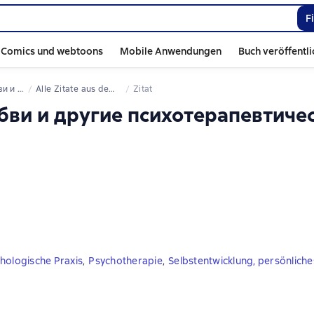
F
Comics und webtoons
Mobile Anwendungen
Buch veröffentl
ические истории
Alle Zitate aus dem Buch
Zitat
юбви и другие психотерапевтиче
hologische Praxis
,
Psychotherapie
,
Selbstentwicklung, persönlic