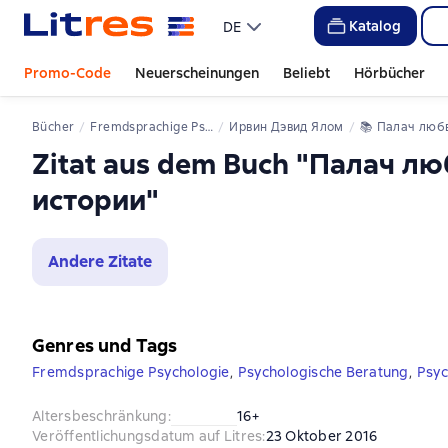
Katalog
DE
Promo-Code
Neuerscheinungen
Beliebt
Hörbücher
Bücher
Fremdsprachige Psychologie
Ирвин Дэвид Ялом
📚 
Палач любви и другие психотерапевт
Zitat aus dem Buch "Палач л
истории"
Andere Zitate
Genres und Tags
Fremdsprachige Psychologie
,
Psychologische Beratung
,
Psyc
Altersbeschränkung
:
16+
Veröffentlichungsdatum auf Litres
:
23 Oktober 2016