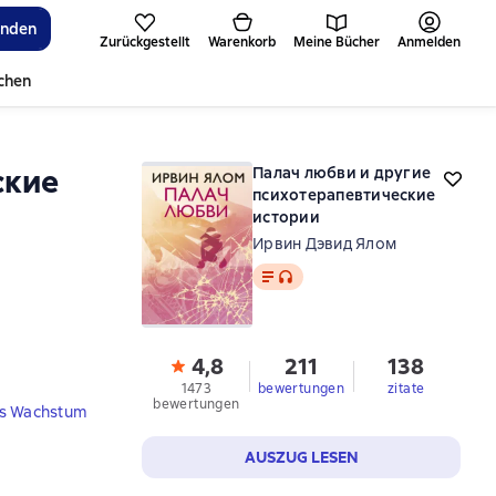
inden
Zurückgestellt
Warenkorb
Meine Bücher
Anmelden
ichen
ские
Палач любви и другие
психотерапевтические
истории
Ирвин Дэвид Ялом
Text
, Audioformat verfügbar
4,8
211
138
1473
bewertungen
zitate
bewertungen
hes Wachstum
AUSZUG LESEN