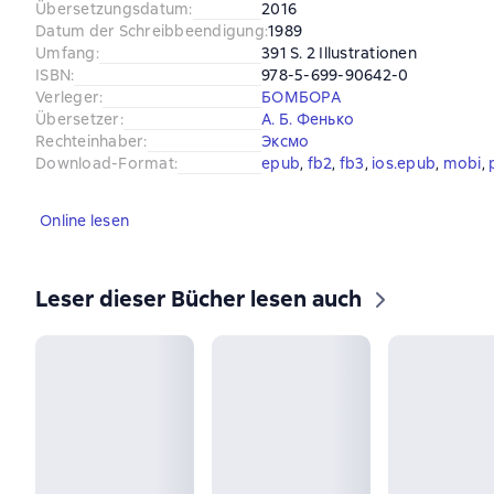
Übersetzungsdatum
:
2016
Datum der Schreibbeendigung
:
1989
Umfang
:
391 S. 2 Illustrationen
ISBN
:
978-5-699-90642-0
Verleger
:
БОМБОРА
Übersetzer
:
А. Б. Фенько
Rechteinhaber
:
Эксмо
Download-Format
:
epub
, 
fb2
, 
fb3
, 
ios.epub
, 
mobi
, 
Online lesen
Leser dieser Bücher lesen auch