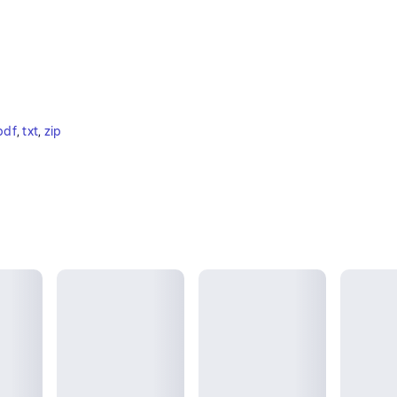
pdf
, 
txt
, 
zip