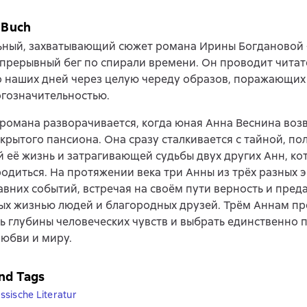
 Buch
ьный, захватывающий сюжет романа Ирины Богдановой «
прерывный бег по спирали времени. Он проводит читат
о наших дней через целую череду образов, поражающи
гозначительностью.
романа разворачивается, когда юная Анна Веснина воз
акрытого пансиона. Она сразу сталкивается с тайной, п
её жизнь и затрагивающей судьбы двух других Анн, ко
одиться. На протяжении века три Анны из трёх разных 
авних событий, встречая на своём пути верность и преда
ых жизнью людей и благородных друзей. Трём Аннам пр
ь глубины человеческих чувств и выбрать единственно
любви и миру.
nd Tags
sische Literatur