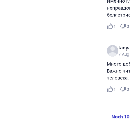
Именно гл
неправдо
беллетрис
1
0
tany
7 Aug
Много доб
Важно чит
человека,
1
0
Noch 10