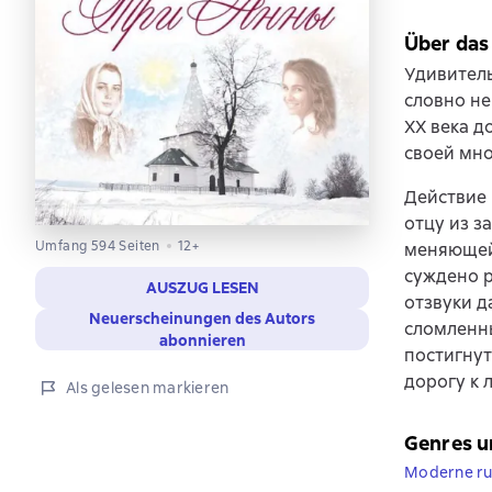
Über das
Удивител
словно не
ХХ века д
своей мно
Действие 
отцу из з
Umfang 594 Seiten
12+
меняющей 
суждено р
AUSZUG LESEN
отзвуки д
Neuerscheinungen des Autors
сломленн
abonnieren
постигнут
дорогу к 
Als gelesen markieren
Genres u
Moderne rus