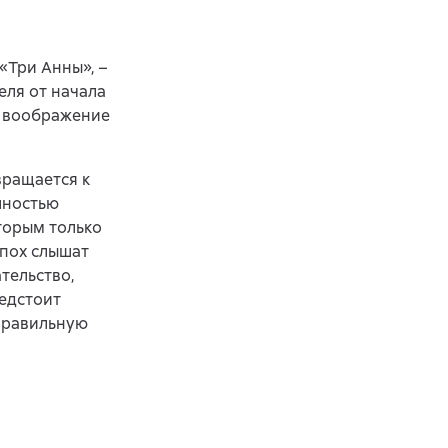
Три Анны», –
еля от начала
х воображение
вращается к
олностью
торым только
эпох слышат
тельство,
едстоит
 правильную