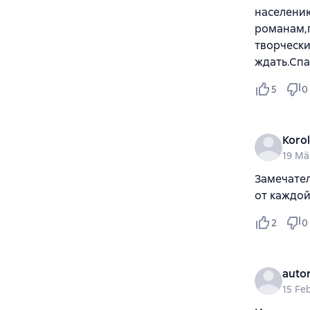
населени
романам,
творчески
ждать.Спа
5
0
Koro
19 Mä
Замечател
от каждой
2
0
auto
15 Fe