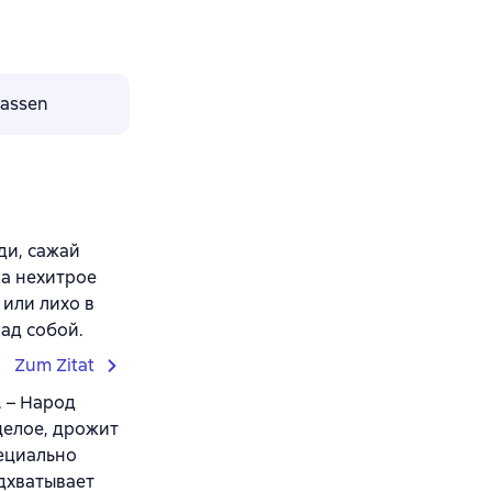
lassen
ди, сажай
ла нехитрое
 или лихо в
над собой.
Zum Zitat
. – Народ
целое, дрожит
пециально
одхватывает