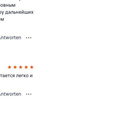
бовным
ру дальнейших
ем
Antworten
тается легко и
Antworten