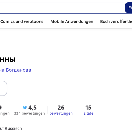
F
Comics und webtoons
Mobile Anwendungen
Buch veröffentl
Анны
на Богданова
t
9
4,5
26
15
ungen
334 bewertungen
bewertungen
zitate
uf Russisch