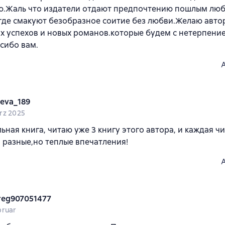
ю.Жаль что издатели отдают предпочтению пошлым лю
где смакуют безобразное соитие без любви.Желаю авто
х успехов и новых романов.которые будем с нетерпени
сибо вам.
leva_189
rz 2025
ьная книга, читаю уже 3 книгу этого автора, и каждая чи
 разные,но теплые впечатления!
reg907051477
bruar