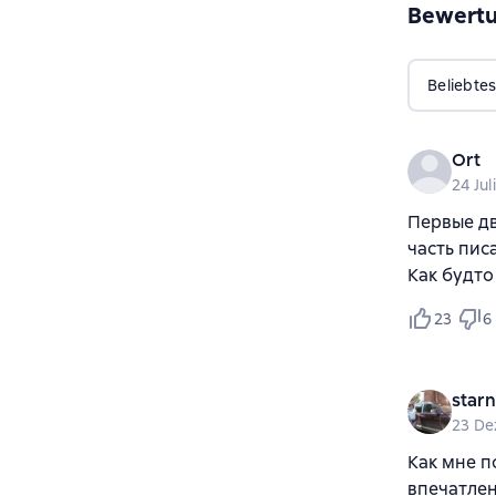
Bewert
Beliebtes
Ort
24 Jul
Первые дв
часть пис
Как будто
23
6
star
23 De
Как мне п
впечатлен