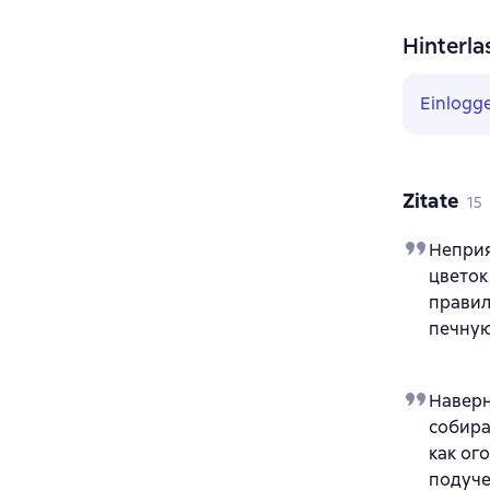
Hinterla
Einlogg
Zitate
15
Неприя
цветок
правил
печную
Наверн
собира
как ог
подуче