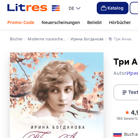
Katalog
DE
Promo-Code
Neuerscheinungen
Beliebt
Hörbücher
Bücher
Moderne russische Literatur
Ирина Богданова
📚 
Три Анны
Три 
Autor
Ири
Tex
4,
186 bewert
Buch a