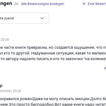
ungen
,
26 Bewertungen
26
Alle Bewertungen anzeigen
Eine Bewer
te zuerst
i 2024
е части книги прекрасны, но создается ощущение, что
ал кто то другой. Надуманные ситуации, какая то малахо
 то автору надоело писать и кто то закончил "на коленке
np
zember 2024
онравился роман!Даже не могу описать эмоции.Долго б
ием.Это просто бесподобно.Вот какие книги надо чита