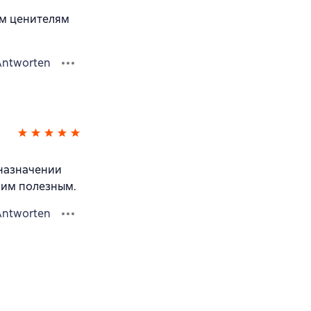
им ценителям
Antworten
дназначении
 им полезным.
Antworten