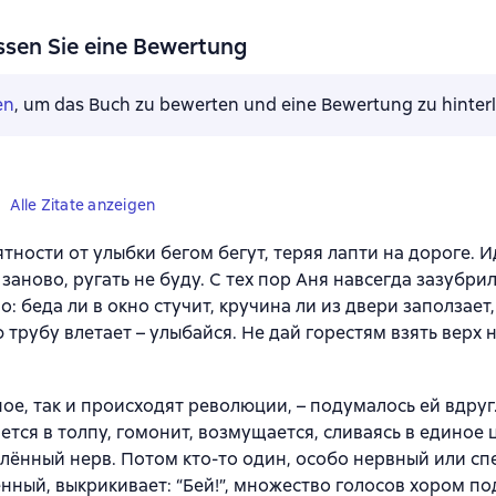
ssen Sie eine Bewertung
en
, um das Buch zu bewerten und eine Bewertung zu hinter
Alle Zitate anzeigen
тности от улыбки бегом бегут, теряя лапти на дороге. И
 заново, ругать не буду. С тех пор Аня навсегда зазубри
о: беда ли в окно стучит, кручина ли из двери заползает,
 трубу влетает – улыбайся. Не дай горестям взять верх 
ое, так и происходят революции, – подумалось ей вдруг
ется в толпу, гомонит, возмущается, сливаясь в единое 
олённый нерв. Потом кто-то один, особо нервный или с
нный, выкрикивает: “Бей!”, множество голосов хором п