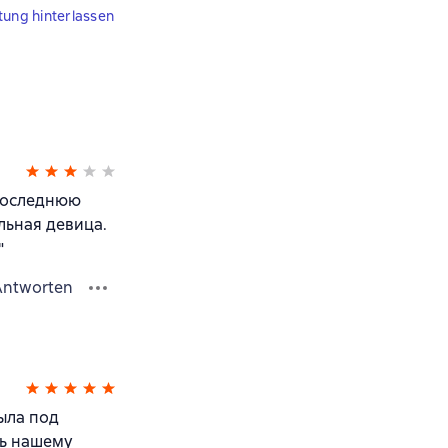
tung hinterlassen
 последнюю
льная девица.
"
Antworten
ыла под
ть нашему