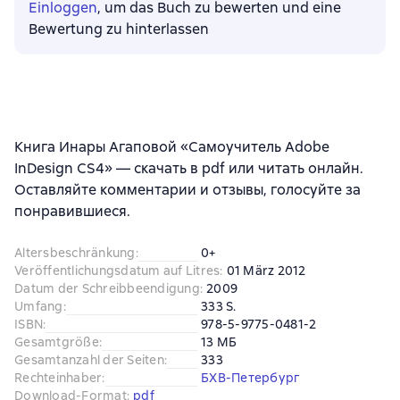
Einloggen
, um das Buch zu bewerten und eine
Bewertung zu hinterlassen
Книга Инары Агаповой «Самоучитель Adobe
InDesign CS4» — скачать в pdf или читать онлайн.
Оставляйте комментарии и отзывы, голосуйте за
понравившиеся.
Altersbeschränkung
:
0+
Veröffentlichungsdatum auf Litres
:
01 März 2012
Datum der Schreibbeendigung
:
2009
Umfang
:
333 S.
ISBN
:
978-5-9775-0481-2
Gesamtgröße
:
13 МБ
Gesamtanzahl der Seiten
:
333
Rechteinhaber
:
БХВ-Петербург
Download-Format
:
pdf