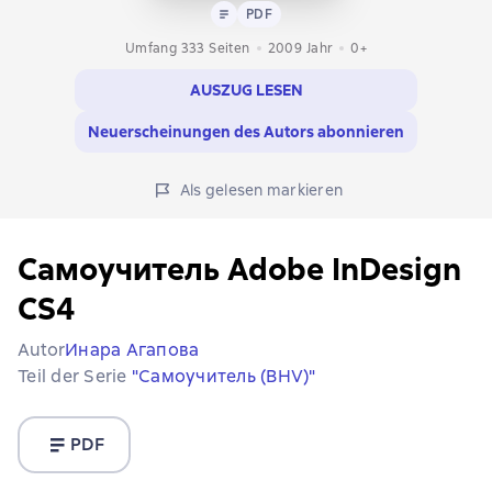
Text
PDF
PDF
Umfang 333 Seiten
2009
Jahr
0+
AUSZUG LESEN
Neuerscheinungen des Autors abonnieren
Als gelesen markieren
Самоучитель Adobe InDesign
CS4
Autor
Инара Агапова
Teil der Serie
"Самоучитель (BHV)"
PDF