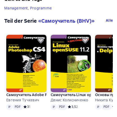
Management
,
Programme
Teil der Serie
«
Самоучитель (BHV)
»
Alle
Самоучитель Adobe Photoshop CS4
Самоучитель Linux openSUSE 11.2
Основы про
Евгения Тучкевич
Денис Колисниченко
Никита Кул
Text
PDF
Text
PDF
Text
PDF
PDF
Средний рейтинг 3 на основе 1 оценок
3
1
PDF
Средний рейтинг 3,5 на основе
3,5
2
PDF
Сре