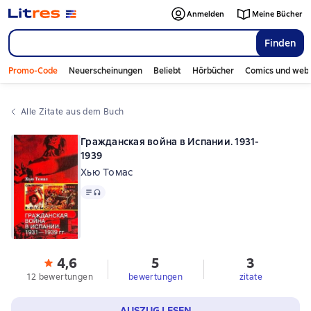
Anmelden
Meine Bücher
Finden
Promo-Code
Neuerscheinungen
Beliebt
Hörbücher
Comics und web
Alle Zitate aus dem Buch
Гражданская война в Испании. 1931-
1939
Хью Томас
Text
, Audioformat verfügbar
4,6
5
3
12 bewertungen
bewertungen
zitate
AUSZUG LESEN