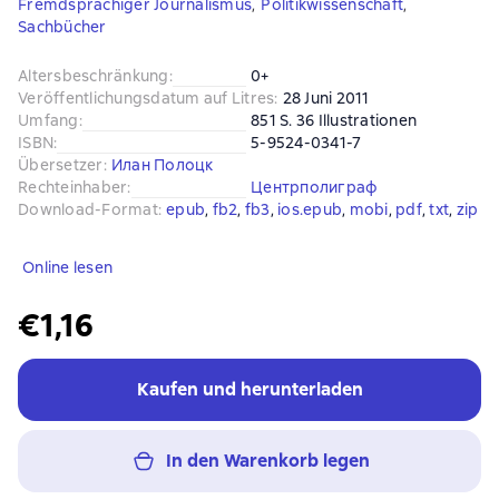
Fremdsprachiger Journalismus
,
Politikwissenschaft
,
Sachbücher
Altersbeschränkung
:
0+
Veröffentlichungsdatum auf Litres
:
28 Juni 2011
Umfang
:
851 S. 36 Illustrationen
ISBN
:
5-9524-0341-7
Übersetzer
:
Илан Полоцк
Rechteinhaber
:
Центрполиграф
Download-Format
:
epub
, 
fb2
, 
fb3
, 
ios.epub
, 
mobi
, 
pdf
, 
txt
, 
zip
Online lesen
€1,16
Kaufen und herunterladen
In den Warenkorb legen