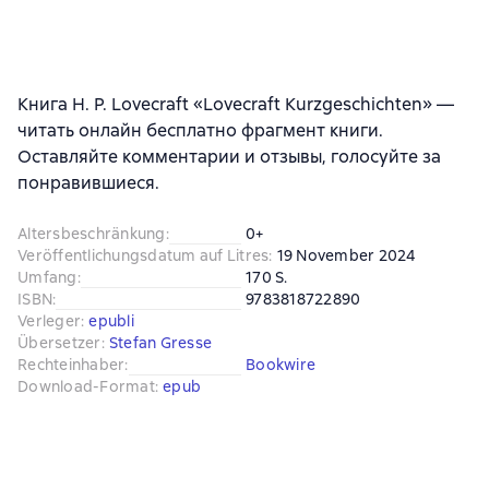
Книга H. P. Lovecraft «Lovecraft Kurzgeschichten» —
читать онлайн бесплатно фрагмент книги.
Оставляйте комментарии и отзывы, голосуйте за
понравившиеся.
Altersbeschränkung
:
0+
Veröffentlichungsdatum auf Litres
:
19 November 2024
Umfang
:
170 S.
ISBN
:
9783818722890
Verleger
:
epubli
Übersetzer
:
Stefan Gresse
Rechteinhaber
:
Bookwire
Download-Format
:
epub