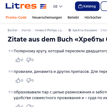
Katalog
DE
Promo-Code
Neuerscheinungen
Beliebt
Hörbücher
Bücher
Horror
Howard Phillips Lovecraft
📚 
Хребты безумия
Zita
Zitate aus dem Buch «Хребты
Полярному кругу, который пересекли двадцато
0
0
провизии, динамита и других припасов. Для пе
0
0
образовывали пар с целью размножения и заботы
удобстве совместного проживания и – судя по и
0
0