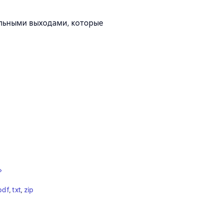
альными выходами, которые
»
pdf
, 
txt
, 
zip