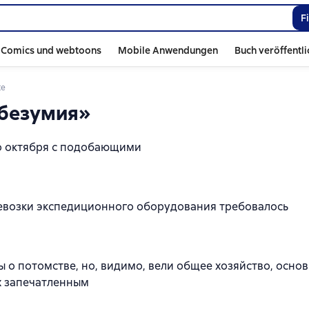
F
Comics und webtoons
Mobile Anwendungen
Buch veröffentl
te
 безумия»
го октября с подобающими
ревозки экспедиционного оборудования требовалось
 о потомстве, но, видимо, вели общее хозяйство, основ
х запечатленным