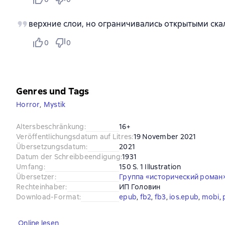
верхние слои, но ограничивались открытыми ск
0
0
Genres und Tags
Horror
,
Mystik
Altersbeschränkung
:
16+
Veröffentlichungsdatum auf Litres
:
19 November 2021
Übersetzungsdatum
:
2021
Datum der Schreibbeendigung
:
1931
Umfang
:
150 S. 1 Illustration
Übersetzer
:
Группа «исторический роман
Rechteinhaber
:
ИП Головин
Download-Format
:
epub
, 
fb2
, 
fb3
, 
ios.epub
, 
mobi
, 
Online lesen