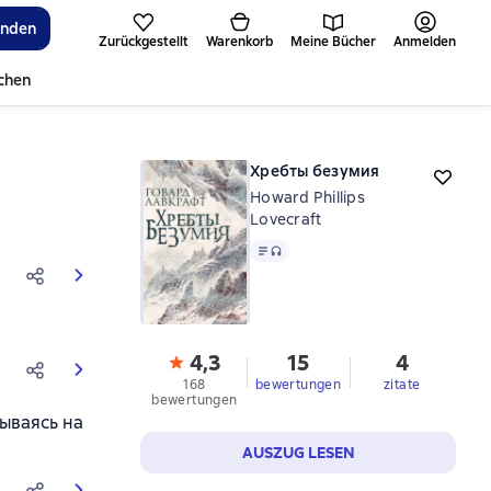
inden
Zurückgestellt
Warenkorb
Meine Bücher
Anmelden
ichen
Хребты безумия
Howard Phillips
Lovecraft
Text
, Audioformat verfügbar
4,3
15
4
168
bewertungen
zitate
bewertungen
ываясь на
AUSZUG LESEN