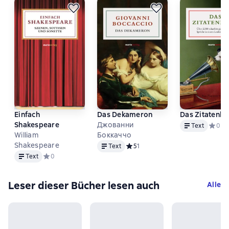
Einfach
Das Dekameron
Das Zitatenb
Text
Shakespeare
Джованни
Text
Средни
0
William
Боккаччо
Text
Shakespeare
Text
Средний рейтинг 5 на основе 1 о
5
1
Text
Text
Средний рейтинг 0 на основе 0 оценок
0
Leser dieser Bücher lesen auch
Alle