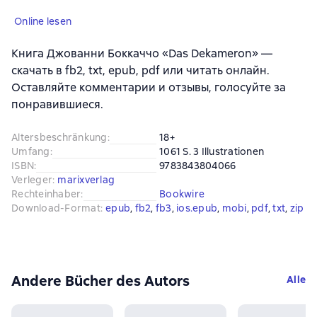
Online lesen
Книга Джованни Боккаччо «Das Dekameron» —
скачать в fb2, txt, epub, pdf или читать онлайн.
Оставляйте комментарии и отзывы, голосуйте за
понравившиеся.
Altersbeschränkung
:
18+
Umfang
:
1061 S. 3 Illustrationen
ISBN
:
9783843804066
Verleger
:
marixverlag
Rechteinhaber
:
Bookwire
Download-Format
:
epub
, 
fb2
, 
fb3
, 
ios.epub
, 
mobi
, 
pdf
, 
txt
, 
zip
Andere Bücher des Autors
Alle