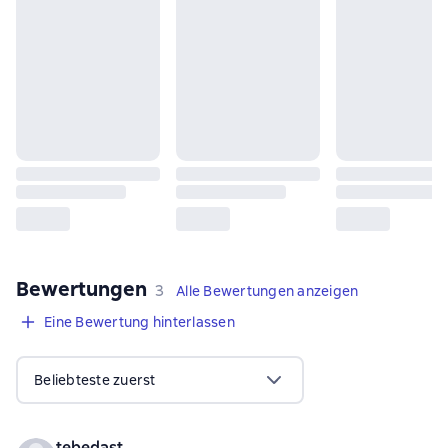
Bewertungen
,
3 Bewertungen
3
Alle Bewertungen anzeigen
Eine Bewertung hinterlassen
Beliebteste zuerst
tebedast