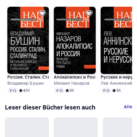
Россия. Сталин. Сталинград. Великая Победа и великое п
Апокалипсис и Россия. Вождю Третье
Русские и нерус
Владимир Бушин
Михаил Назаров
Лев Аннинский
Text
, Audioformat verfügbar
Text
, Audioformat verfügbar
Text
, Audioformat v
Средний рейтинг 4,1 на основе 9 оценок
4,1
9
Средний рейтинг 5 на основе 8 оценок
5
8
Средний рейт
3
6
Leser dieser Bücher lesen auch
Alle