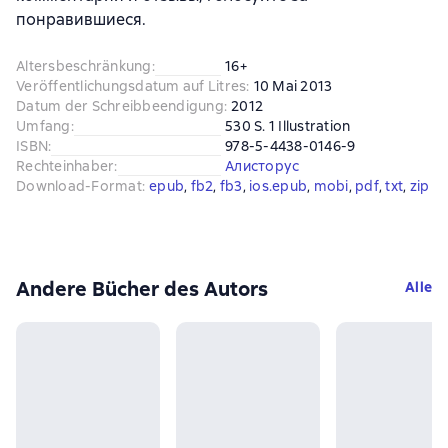
понравившиеся.
Altersbeschränkung
:
16+
Veröffentlichungsdatum auf Litres
:
10 Mai 2013
Datum der Schreibbeendigung
:
2012
Umfang
:
530 S. 1 Illustration
ISBN
:
978-5-4438-0146-9
Rechteinhaber
:
Алисторус
Download-Format
:
epub
, 
fb2
, 
fb3
, 
ios.epub
, 
mobi
, 
pdf
, 
txt
, 
zip
Andere Bücher des Autors
Alle