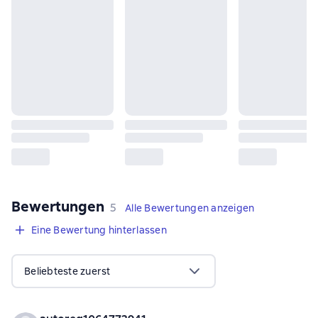
Bewertungen
,
5 Bewertungen
5
Alle Bewertungen anzeigen
Eine Bewertung hinterlassen
Beliebteste zuerst