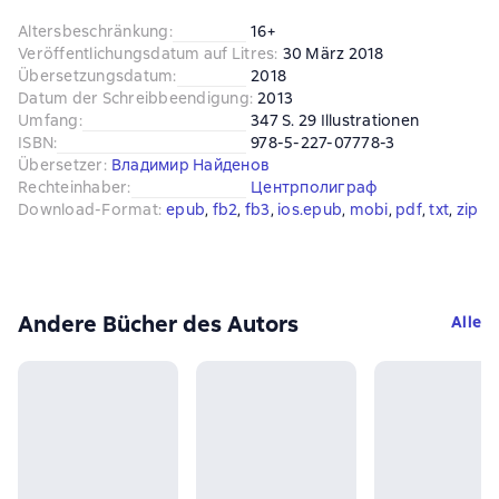
Altersbeschränkung
:
16+
Veröffentlichungsdatum auf Litres
:
30 März 2018
Übersetzungsdatum
:
2018
Datum der Schreibbeendigung
:
2013
Umfang
:
347 S. 29 Illustrationen
ISBN
:
978-5-227-07778-3
Übersetzer
:
Владимир Найденов
Rechteinhaber
:
Центрполиграф
Download-Format
:
epub
, 
fb2
, 
fb3
, 
ios.epub
, 
mobi
, 
pdf
, 
txt
, 
zip
Andere Bücher des Autors
Alle