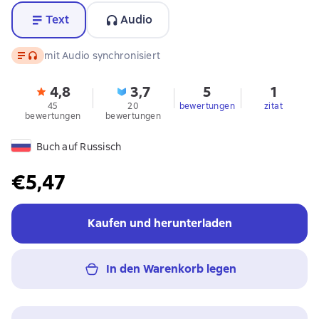
Text
Audio
Text
, Audioformat verfügbar
mit Audio synchronisiert
4,8
3,7
5
1
45
20
bewertungen
zitat
bewertungen
bewertungen
Buch auf Russisch
€5,47
Kaufen und herunterladen
In den Warenkorb legen