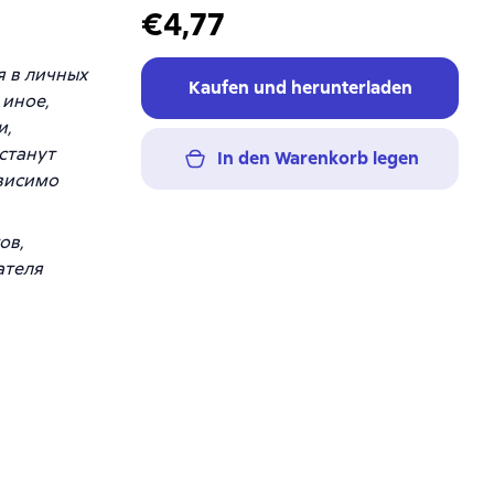
€4,77
я в личных
Kaufen und herunterladen
 иное,
и,
станут
In den Warenkorb legen
ависимо
ов,
ателя