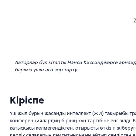
Авторлар бұл кітапты Нэнси Киссинджерге арнайды. 
бәріміз үшін аса зор тарту
Кіріспе
Үш жыл бұрын жасанды интеллект (ЖИ) тақырыбы тр
конференциялардың бірінің күн тәртібіне енгізілді.
қатысқысы келмегендіктен, отырысты өткізіп жіберу
дерлік салаларын қамтитындығын айтып сендірген әрі