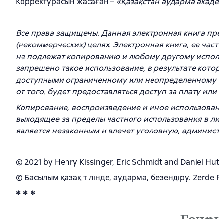
Корректурасын жасаған –
«Қазақстан аударма акад
Все права защищены. Данная электронная книга пр
(некоммерческих) целях. Электронная книга, ее час
не подлежат копированию и любому другому исполь
запрещено такое использование, в результате котор
доступными ограниченному или неопределенному кр
от того, будет предоставляться доступ за плату или
Копирование, воспроизведение и иное использовани
выходящее за пределы частного использования в ли
является незаконным и влечет уголовную, админис
© 2021 by Henry Kissinger, Eric Schmidt and Daniel Hu
© Басылым қазақ тілінде, аударма, безендіру. Zerde P
* * *