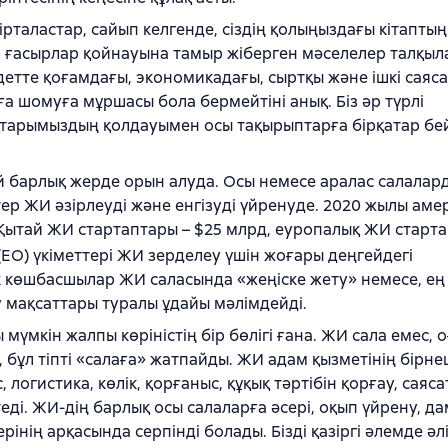
таластар, сайып келгенде, сіздің қолыңыздағы кітапты
, ғасырлар қойнауына тамыр жіберген мәселелер талқыл
тте қоғамдағы, экономикадағы, сыртқы және ішкі саяс
а шомуға мұршасы бола бермейтіні анық. Біз әр түрлі
старымыздың қолдауымен осы тақырыптарға бірқатар б
й барлық жерде орын алуда. Осы немесе аралас салалард
ер ЖИ әзірлеуді және енгізуді үйренуде. 2020 жылы аме
Қытай ЖИ стартаптары – $25 млрд, еуропалық ЖИ старт
ЕО) үкіметтері ЖИ зерделеу үшін жоғары деңгейдегі
 көшбасшылар ЖИ саласында «жеңіске жету» немесе, ең 
у мақсаттары туралы ұдайы мәлімдейді.
мкін жалпы көріністің бір бөлігі ғана. ЖИ сала емес, о
 бұл тіпті «салаға» жатпайды. ЖИ адам қызметінің бірн
, логистика, көлік, қорғаныс, құқық тәртібін қорғау, саяс
ді. ЖИ-дің барлық осы салаларға әсері, оқып үйрену, д
рінің арқасында серпінді болады. Бізді қазіргі әлемде әл