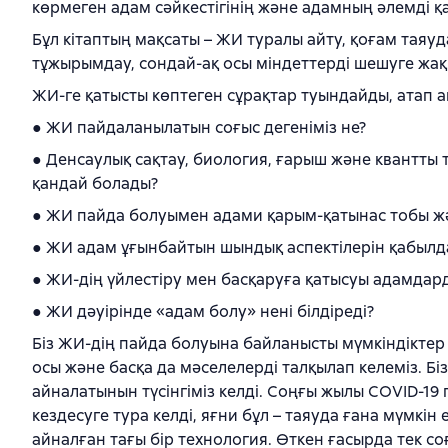
көрмеген адам сәйкестігінің және адамның әлемді қ
Бұл кітаптың мақсаты – ЖИ туралы айту, қоғам тая
тұжырымдау, сондай-ақ осы міндеттерді шешуге жақы
ЖИ-ге қатысты көптеген сұрақтар туындайды, атап а
● ЖИ пайдаланылатын соғыс дегеніміз не?
● Денсаулық сақтау, биология, ғарыш және квантт
қандай болады?
● ЖИ пайда болуымен адами қарым-қатынас тобы жән
● ЖИ адам ұғынбайтын шындық аспектілерін қабылд
● ЖИ-дің үйлестіру мен басқаруға қатысуы адамдард
● ЖИ дәуірінде «адам болу» нені білдіреді?
Біз ЖИ-дің пайда болуына байланысты мүмкіндіктер
осы және басқа да мәселелерді талқылап келеміз. Бі
айналатынын түсінгіміз келді. Соңғы жылы COVID-
кездесуге тура келді, яғни бұл – таяуда ғана мүмкін 
айналған тағы бір технология. Өткен ғасырда тек с