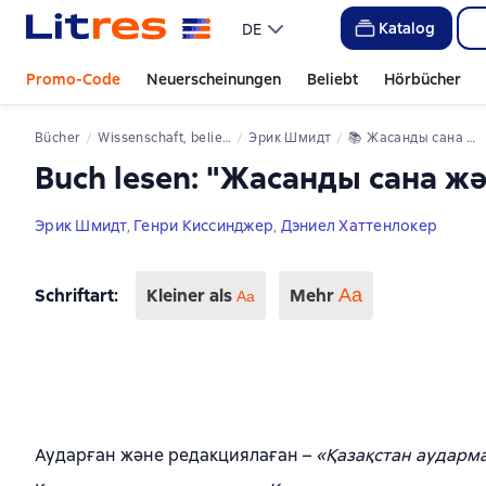
Katalog
DE
Promo-Code
Neuerscheinungen
Beliebt
Hörbücher
Bücher
Wissenschaft, beliebt
Эрик Шмидт
📚 
Жасанды сана және адамзаттың жаңа дәуірі
Buch lesen: "Жасанды сана ж
Эрик Шмидт
,
Генри Киссинджер
,
Дэниел Хаттенлокер
Schriftart
:
Kleiner als
Mehr
Аа
Aa
Аударған және редакциялаған –
«Қазақстан аударм