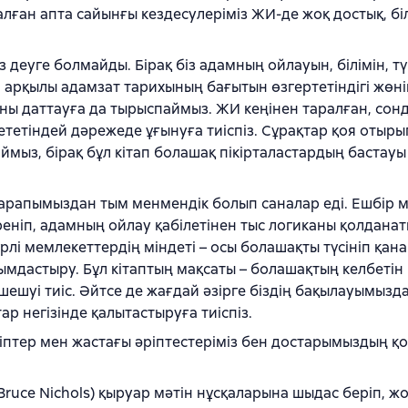
лған апта сайынғы кездесулеріміз ЖИ-де жоқ достық, бі
деуге болмайды. Бірақ біз адамның ойлауын, білімін, тү
 арқылы адамзат тарихының бағытын өзгертетіндігі жөні
оны даттауға да тырыспаймыз. ЖИ кеңінен таралған, сонд
етіндей дәрежеде ұғынуға тиіспіз. Сұрақтар қоя отырып
мыз, бірақ бұл кітап болашақ пікірталастардың бастауы
ң тарапымыздан тым менмендік болып саналар еді. Ешбір 
йреніп, адамның ойлау қабілетінен тыс логиканы қолдана
лі мемлекеттердің міндеті – осы болашақты түсініп қана
мдастыру. Бұл кітаптың мақсаты – болашақтың келбетін 
ешуі тиіс. Әйтсе де жағдай әзірге біздің бақылауымызд
 негізінде қалытастыруға тиіспіз.
 кәсіптер мен жастағы әріптестеріміз бен достарымыздың қ
Bruce Nichols) қыруар мәтін нұсқаларына шыдас беріп, 