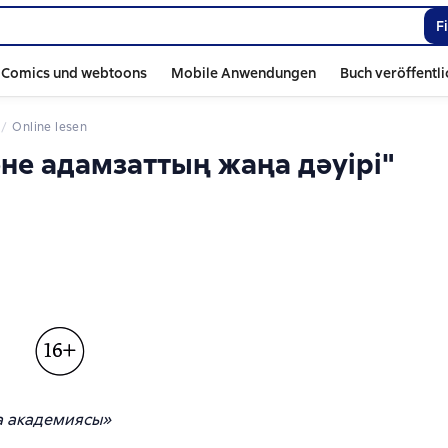
F
Comics und webtoons
Mobile Anwendungen
Buch veröffentl
Online lesen
әне адамзаттың жаңа дәуірі"
а академиясы»