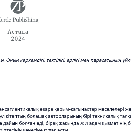
Оның көркемдігі, тектілігі, ерлігі мен парасатының үйле
ансатлантикалық өзара қарым-қатынастар мәселелері жө
 Бұл кітаптың болашақ авторларының бірі техникалық тал
ге дайын болған еді, бірақ жақында ЖИ адам қызметінің 
птесінің кеңесіне құлақ асты.