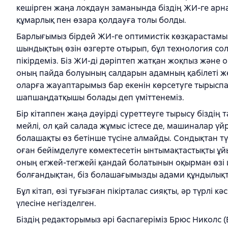
кешірген жаңа локдаун заманында біздің ЖИ-ге арна
құмарлық пен өзара қолдауға толы болды.
Барлығымыз бірдей ЖИ-ге оптимистік көзқарастамыз 
шындықтың өзін өзгерте отырып, бұл технология сол
пікірдеміз. Біз ЖИ-ді дәріптеп жатқан жоқпыз және 
оның пайда болуының салдарын адамның қабілеті жет
оларға жауаптарымыз бар екенін көрсетуге тырыспай
шапшаңдатқышы болады деп үміттенеміз.
Бір кітаппен жаңа дәуірді суреттеуге тырысу бізді
мейлі, ол қай салада жұмыс істесе де, машиналар ү
болашақты өз бетінше түсіне алмайды. Сондықтан түр
оған бейімделуге көмектесетін ынтымақтастықты ұйы
оның егжей-тегжейі қандай болатынын оқырман өзі ш
болғандықтан, біз болашағымызды адами құндылықтар
Бұл кітап, өзі туғызған пікірталас сияқты, әр түрлі
үлесіне негізделген.
Біздің редакторымыз әрі баспагеріміз Брюс Николс (