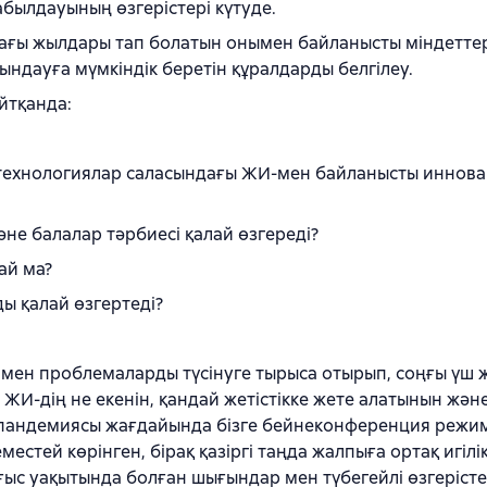
абылдауының өзгерістері күтуде.
удағы жылдары тап болатын онымен байланысты міндетте
ндауға мүмкіндік беретін құралдарды белгілеу.
йтқанда:
ы технологиялар саласындағы ЖИ-мен байланысты иннов
е балалар тәрбиесі қалай өзгереді?
ай ма?
ы қалай өзгертеді?
 мен проблемаларды түсінуге тырыса отырып, соңғы үш 
з ЖИ-дің не екенін, қандай жетістікке жете алатынын жән
19 пандемиясы жағдайында бізге бейнеконференция режи
еместей көрінген, бірақ қазіргі таңда жалпыға ортақ игілі
оғыс уақытында болған шығындар мен түбегейлі өзгерісте