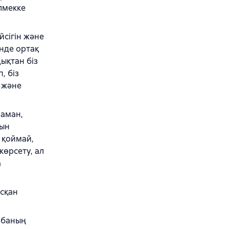
лмекке
йсігін және
нде ортақ
ықтан біз
, біз
 және
маман,
тын
 қоймай,
көрсету, ал
а
осқан
жобаның