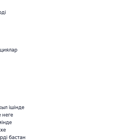
рді
ациялар
жыл ішінде
е неге
мінде
кке
рді бастан