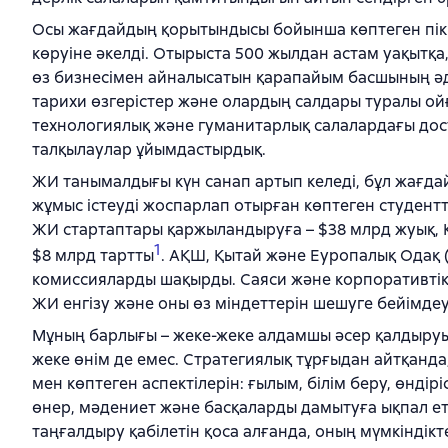
Осы жағдайдың қорытындысы бойынша көптеген пікір
көруіне әкелді. Отырыста 500 жылдан астам уақытқа
өз бизнесімен айналысатын қарапайым басшының әде
тарихи өзгерістер және олардың салдары туралы ойғ
технологиялық және гуманитарлық салалардағы до
талқылаулар ұйымдастырдық.
ЖИ танымалдығы күн санап артып келеді, бұл жағда
жұмыс істеуді жоспарлап отырған көптеген студентт
ЖИ стартаптары қаржыландыруға – $38 млрд жуық, 
1
$8 млрд тартты
. АҚШ, Қытай және Еуропалық Одақ (
комиссияларды шақырды. Саяси және корпоративтік
ЖИ енгізу және оны өз міндеттерін шешуге бейімде
Мұның барлығы – жеке-жеке алдамшы әсер қалдыруы мү
жеке өнім де емес. Стратегиялық тұрғыдан айтқанда,
мен көптеген аспектілерін: ғылым, білім беру, өндіріс
өнер, мәдениет және басқаларды дамытуға ықпал ете
таңғалдыру қабілетін қоса алғанда, оның мүмкіндікте