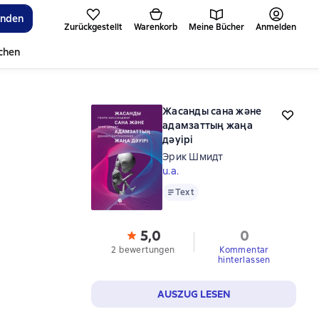
inden
Zurückgestellt
Warenkorb
Meine Bücher
Anmelden
ichen
Жасанды сана және
адамзаттың жаңа
дәуірі
Эрик Шмидт
u.a.
Text
Text
5,0
0
2 bewertungen
Kommentar
hinterlassen
AUSZUG LESEN