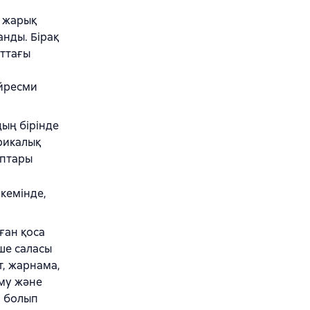
ң жарық
анды. Бірақ
аттағы
ейресми
ың бірінде
рикалық
аптары
кемінде,
ған қоса
еше саласы
ат, жарнама,
аму және
і болып