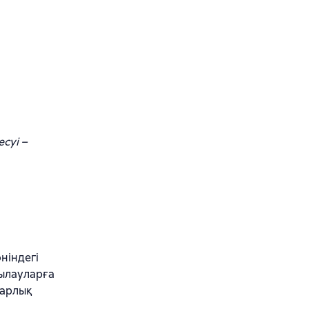
суі –
ніндегі
қылауларға
барлық