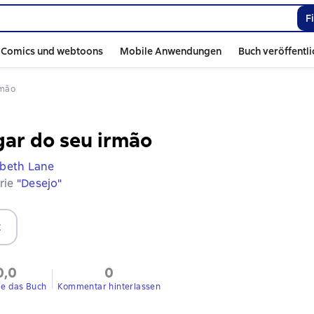
F
Comics und webtoons
Mobile Anwendungen
Buch veröffentl
rmão
gar do seu irmão
abeth Lane
erie
"Desejo"
t
0,0
0
ie das Buch
Kommentar hinterlassen