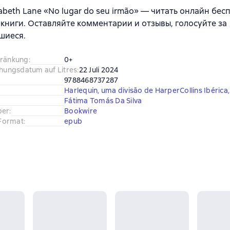
zabeth Lane «No lugar do seu irmão» — читать онлайн бес
книги. Оставляйте комментарии и отзывы, голосуйте за
шиеся.
hränkung
:
0+
chungsdatum auf Litres
:
22 Juli 2024
9788468737287
Harlequin, uma divisão de HarperCollins Ibérica, 
Fátima Tomás Da Silva
ber
:
Bookwire
Format
:
epub