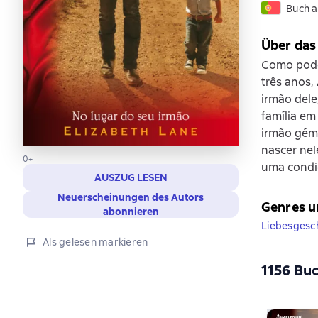
Buch a
Über das
Como poder
três anos,
irmão dele
família em
irmão géme
nascer nel
0+
uma condiç
AUSZUG LESEN
Neuerscheinungen des Autors
Genres u
abonnieren
Liebesgesc
Als gelesen markieren
1156 Buc