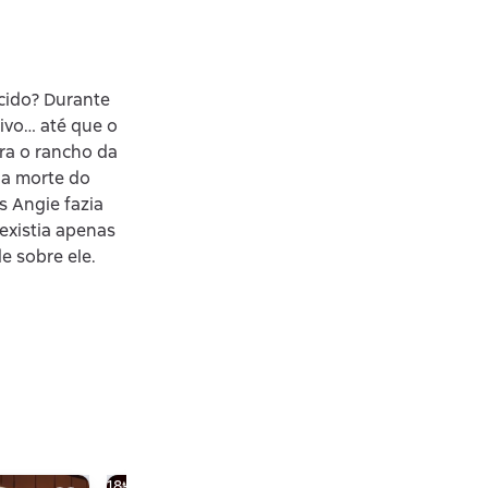
cido? Durante
oivo… até que o
ra o rancho da
 a morte do
s Angie fazia
 existia apenas
e sobre ele.
18+
18+