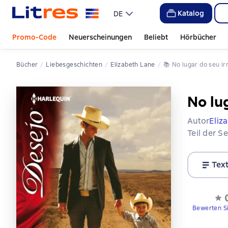
Katalog
DE
Promo-Code
Neuerscheinungen
Beliebt
Hörbücher
Bücher
Liebesgeschichten
Elizabeth Lane
📚 
No lugar do seu i
No lu
Autor
Eliz
Teil der S
Tex
Bewerten S