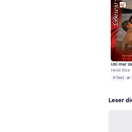
Um mar de
Heidi Rice
Text
Text
Сре
Leser di