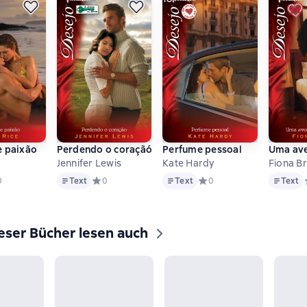
 paixão
Perdendo o coraçãó
Perfume pessoal
Uma ave
Jennifer Lewis
Kate Hardy
Fiona B
Text
Text
Text
дний рейтинг 0 на основе 0 оценок
0
Text
Средний рейтинг 0 на основе 0 оценок
0
Text
Средний рейтинг 0 на осн
0
Text
eser Bücher lesen auch