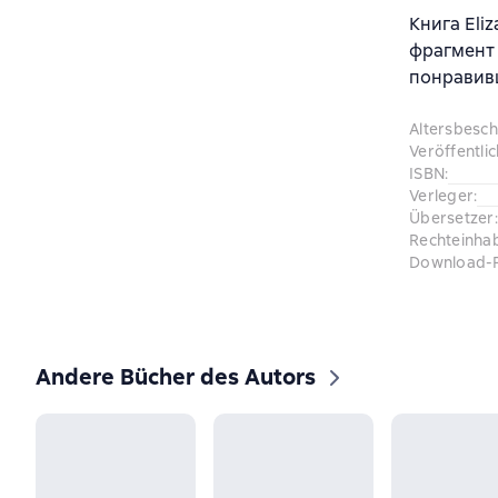
Книга Eli
фрагмент 
понравив
Altersbesc
Veröffentli
ISBN
:
Verleger
:
Übersetzer
:
Rechteinha
Download-
Andere Bücher des Autors