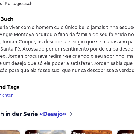
uf Portugiesisch
 Buch
ia viver com o homem cujo único beijo jamais tinha esque
 Angie Montoya ocultou o filho da família do seu falecido n
, Jordan Cooper, os descobriu e exigiu que se mudassem pa
 Santa Fé. Acossado por um sentimento por de culpa desde
o, Jordan procurava redimir-se criando o seu sobrinho, ma
e um desejo que só ela poderia satisfazer. Jordan sabia que
ão para que ela fosse sua: que nunca descobrisse a verdad
nd Tags
hichten
h in der Serie
«
Desejo
»
18+