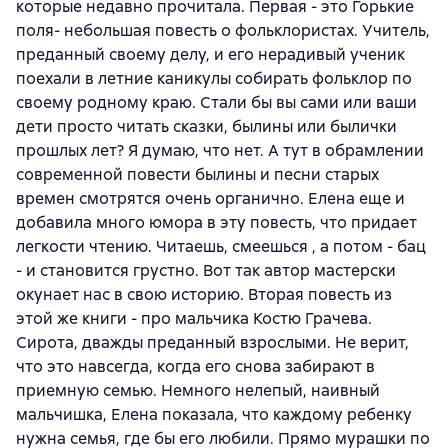
которые недавно прочитала. Первая - это Горькие
поля- небольшая повесть о фольклористах. Учитель,
преданный своему делу, и его нерадивый ученик
поехали в летние каникулы собирать фольклор по
своему родному краю. Стали бы вы сами или ваши
дети просто читать сказки, былины или былички
прошлых лет? Я думаю, что нет. А тут в обрамлении
современной повести былины и песни старых
времен смотрятся очень органично. Елена еще и
добавила много юмора в эту повесть, что придает
легкости чтению. Читаешь, смеешься , а потом - бац
- и становится грустно. Вот так автор мастерски
окунает нас в свою историю. Вторая повесть из
этой же книги - про мальчика Костю Грачева.
Сирота, дважды преданный взрослыми. Не верит,
что это навсегда, когда его снова забирают в
приемную семью. Немного нелепый, наивный
мальчишка, Елена показала, что каждому ребенку
нужна семья, где бы его любили. Прямо мурашки по