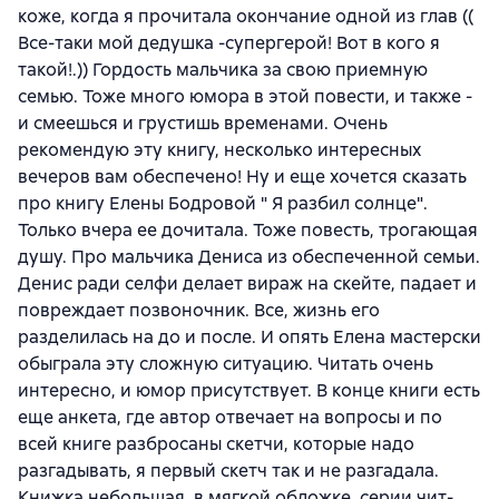
коже, когда я прочитала окончание одной из глав ((
Все-таки мой дедушка -супергерой! Вот в кого я
такой!.)) Гордость мальчика за свою приемную
семью. Тоже много юмора в этой повести, и также -
и смеешься и грустишь временами. Очень
рекомендую эту книгу, несколько интересных
вечеров вам обеспечено! Ну и еще хочется сказать
про книгу Елены Бодровой " Я разбил солнце".
Только вчера ее дочитала. Тоже повесть, трогающая
душу. Про мальчика Дениса из обеспеченной семьи.
Денис ради селфи делает вираж на скейте, падает и
повреждает позвоночник. Все, жизнь его
разделилась на до и после. И опять Елена мастерски
обыграла эту сложную ситуацию. Читать очень
интересно, и юмор присутствует. В конце книги есть
еще анкета, где автор отвечает на вопросы и по
всей книге разбросаны скетчи, которые надо
разгадывать, я первый скетч так и не разгадала.
Книжка небольшая, в мягкой обложке, серии чит-