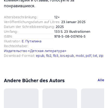
комментарии и отзывы, голосуйте за
понравившиеся.
Altersbeschränkung
:
12+
Veröffentlichungsdatum auf Litres
:
23 Januar 2025
Datum der Schreibbeendigung
:
2025
Umfang
:
133 S. 23 Illustrationen
ISBN
:
978-5-08-007416-5
Illustrator
:
Е. Путилина
Rechteinhaber
:
Издательство «Детская литература»
Download-Format
:
epub
, 
fb2
, 
fb3
, 
ios.epub
, 
mobi
, 
pdf
, 
txt
, 
zip
Andere Bücher des Autors
Alle