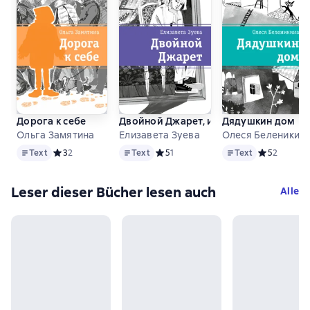
Дорога к себе
Двойной Джарет, или Синица в руках
Дядушкин дом
Ольга Замятина
Елизавета Зуева
Олеся Беленикин
Text
Text
Text
Text
Средний рейтинг 3 на основе 2 оценок
3
2
Text
Средний рейтинг 5 на основе 1 оцено
5
1
Text
Средний рей
5
2
Leser dieser Bücher lesen auch
Alle