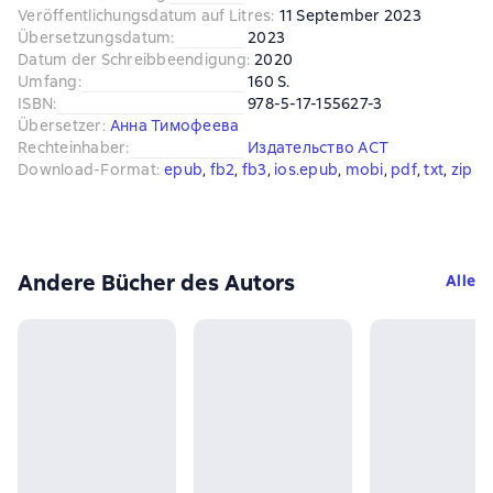
Veröffentlichungsdatum auf Litres
:
11 September 2023
Übersetzungsdatum
:
2023
Datum der Schreibbeendigung
:
2020
Umfang
:
160 S.
ISBN
:
978-5-17-155627-3
Übersetzer
:
Анна Тимофеева
Rechteinhaber
:
Издательство АСТ
Download-Format
:
epub
, 
fb2
, 
fb3
, 
ios.epub
, 
mobi
, 
pdf
, 
txt
, 
zip
Andere Bücher des Autors
Alle