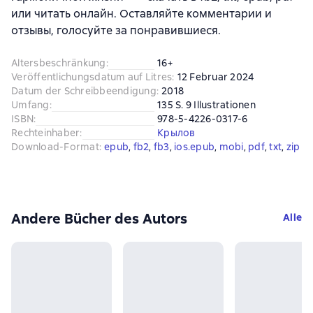
или читать онлайн. Оставляйте комментарии и
отзывы, голосуйте за понравившиеся.
Altersbeschränkung
:
16+
Veröffentlichungsdatum auf Litres
:
12 Februar 2024
Datum der Schreibbeendigung
:
2018
Umfang
:
135 S. 9 Illustrationen
ISBN
:
978-5-4226-0317-6
Rechteinhaber
:
Крылов
Download-Format
:
epub
, 
fb2
, 
fb3
, 
ios.epub
, 
mobi
, 
pdf
, 
txt
, 
zip
Andere Bücher des Autors
Alle