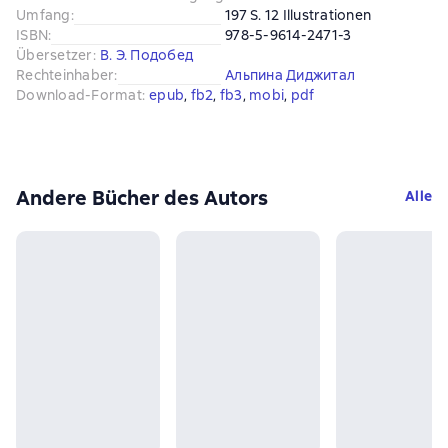
Umfang
:
197 S. 12 Illustrationen
ISBN
:
978-5-9614-2471-3
Übersetzer
:
В. Э. Подобед
Rechteinhaber
:
Альпина Диджитал
Download-Format
:
epub
, 
fb2
, 
fb3
, 
mobi
, 
pdf
Andere Bücher des Autors
Alle