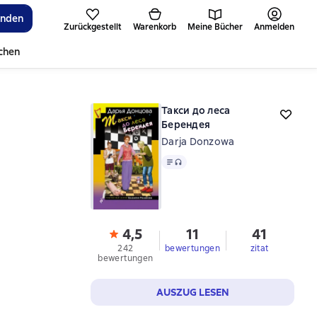
inden
Zurückgestellt
Warenkorb
Meine Bücher
Anmelden
ichen
Такси до леса
Берендея
Darja Donzowa
Text
, Audioformat verfügbar
4,5
11
41
242
bewertungen
zitat
bewertungen
AUSZUG LESEN