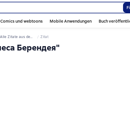
F
Comics und webtoons
Mobile Anwendungen
Buch veröffentl
Alle Zitate aus dem Buch
Zitat
 леса Берендея"