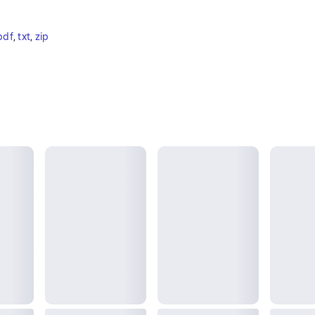
pdf
, 
txt
, 
zip