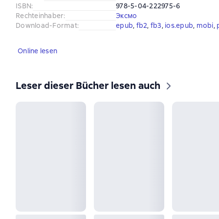
ISBN
:
978-5-04-222975-6
Rechteinhaber
:
Эксмо
Download-Format
:
epub
, 
fb2
, 
fb3
, 
ios.epub
, 
mobi
, 
Online lesen
Leser dieser Bücher lesen auch