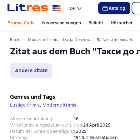
Katalog
DE
Promo-Code
Neuerscheinungen
Beliebt
Hörbücher
Bücher
Moderne Krimis
Darja Donzowa
📚 
Такси до леса Берендея
Zitat aus dem Buch "Такси до
Andere Zitate
Genres und Tags
Lustige Krimis
,
Moderne Krimis
Altersbeschränkung
:
16+
Veröffentlichungsdatum auf Litres
:
24 April 2025
Datum der Schreibbeendigung
:
2025
Umfang
:
191 S. 2 Illustrationen