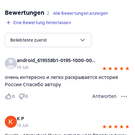
Bewertungen
,
2 Bewertungen
2
Alle Bewertungen anzeigen
Eine Bewertung hinterlassen
Beliebteste zuerst
android_619558b1-0195-1000-0000-000000000000
14 Juli
очень интересно и легко раскрывается история
России Спасибо автору
Antworten
0
0
K P
13 Juli