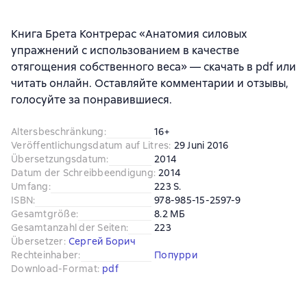
Книга Брета Контрерас «Анатомия силовых
упражнений с использованием в качестве
отягощения собственного веса» — скачать в pdf или
читать онлайн. Оставляйте комментарии и отзывы,
голосуйте за понравившиеся.
Altersbeschränkung
:
16+
Veröffentlichungsdatum auf Litres
:
29 Juni 2016
Übersetzungsdatum
:
2014
Datum der Schreibbeendigung
:
2014
Umfang
:
223 S.
ISBN
:
978-985-15-2597-9
Gesamtgröße
:
8.2 МБ
Gesamtanzahl der Seiten
:
223
Übersetzer
:
Сергей Борич
Rechteinhaber
:
Попурри
Download-Format
:
pdf