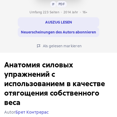
Text
PDF
PDF
Umfang 223 Seiten
2014
Jahr
16+
AUSZUG LESEN
Neuerscheinungen des Autors abonnieren
Als gelesen markieren
Анатомия силовых
упражнений с
использованием в качестве
отягощения собственного
веса
Autor
Брет Контрерас