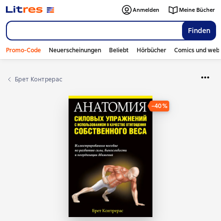
Anmelden
Meine Bücher
Finden
Promo-Code
Neuerscheinungen
Beliebt
Hörbücher
Comics und web
Брет Контрерас
−40%