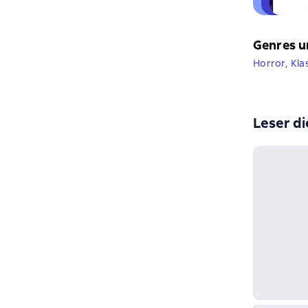
Genres u
Horror
,
Kla
Leser di