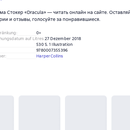
ма Стокер «Dracula» — читать онлайн на сайте. Оставля
ии и отзывы, голосуйте за понравившиеся.
hränkung
:
0+
chungsdatum auf Litres
:
27 Dezember 2018
530 S. 1 Illustration
9780007355396
ber
:
HarperCollins