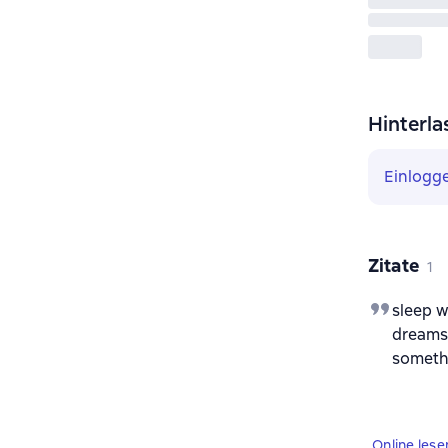
Hinterla
Einlogg
Zitate
1
sleep w
dreams
someth
Online lese