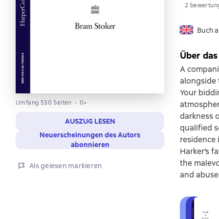
2 bewertun
Buch a
Über das
A companio
alongside 
Your biddi
Umfang 530 Seiten
0+
atmospheric
darkness o
AUSZUG LESEN
qualified 
Neuerscheinungen des Autors
residence 
abonnieren
Harker's fa
the malevo
Als gelesen markieren
and abuse 