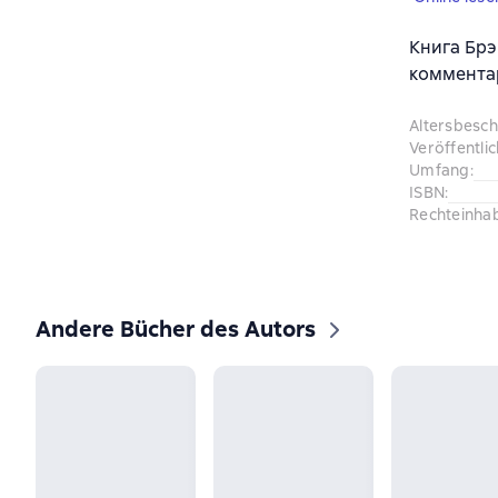
Книга Брэ
комментар
Altersbesc
Veröffentli
Umfang
:
ISBN
:
Rechteinha
Andere Bücher des Autors