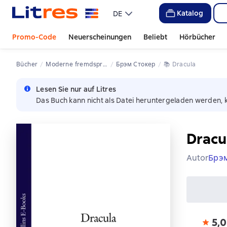
Katalog
DE
Promo-Code
Neuerscheinungen
Beliebt
Hörbücher
Bücher
Moderne fremdsprachige Literatur
Брэм Стокер
📚 
Dracula
Lesen Sie nur auf Litres
Das Buch kann nicht als Datei heruntergeladen werden, 
Dracu
Autor
Брэ
5,0