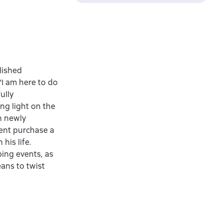
lished
"I am here to do
ully
ing light on the
n newly
ient purchase a
his life.
bing events, as
ans to twist