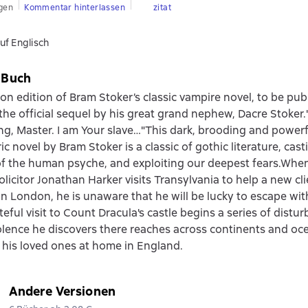
gen
Kommentar hinterlassen
zitat
uf Englisch
 Buch
n edition of Bram Stoker’s classic vampire novel, to be pub
the official sequel by his great grand nephew, Dacre Stoker.
ng, Master. I am Your slave…"This dark, brooding and powerf
 novel by Bram Stoker is a classic of gothic literature, cast
f the human psyche, and exploiting our deepest fears.Whe
solicitor Jonathan Harker visits Transylvania to help a new cl
in London, he is unaware that he will be lucky to escape with 
teful visit to Count Dracula's castle begins a series of distur
lence he discovers there reaches across continents and oce
his loved ones at home in England.
Andere Versionen