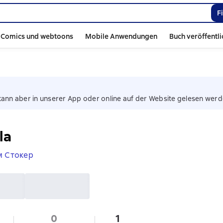
F
Comics und webtoons
Mobile Anwendungen
Buch veröffentl
kann aber in unserer App oder online auf der Website gelesen werd
la
м Стокер
0
1