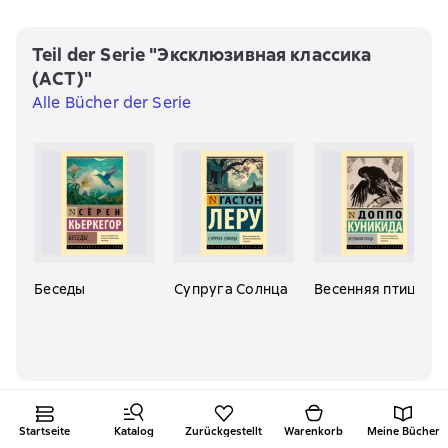
Teil der Serie "Эксклюзивная классика
(АСТ)"
Alle Bücher der Serie
Беседы
Супруга Солнца
Весенняя птица
Startseite
Katalog
Zurückgestellt
Warenkorb
Meine Bücher
Leser dieser Bücher lesen auch
Alle