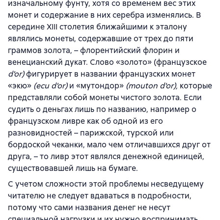
изначальному фунту, хотя со временем вес этих
монет и содержание в них серебра изменялись. В
середине XIII столетия ближайшими к эталону
являлись монеты, содержавшие от трех до пяти
граммов золота, – флорентийский флорин и
венецианский дукат. Слово «золото» (французское
d'or)
фигурирует в названии французских монет
«экю»
(ecu d'or)
и «мутондор»
(mouton d'or),
которые
представляли собой монеты чистого золота. Если
судить о деньгах лишь по названию, например о
французском ливре как об одной из его
разновидностей – парижской, турской или
бордоской чеканки, мало чем отличавшихся друг от
друга, – то ливр этот являлся денежной единицей,
существовавшей лишь на бумаге.
С учетом сложности этой проблемы несведущему
читателю не следует вдаваться в подробности,
потому что сами названия денег не несут
специальной нагрузки и их нужно воспринимать,