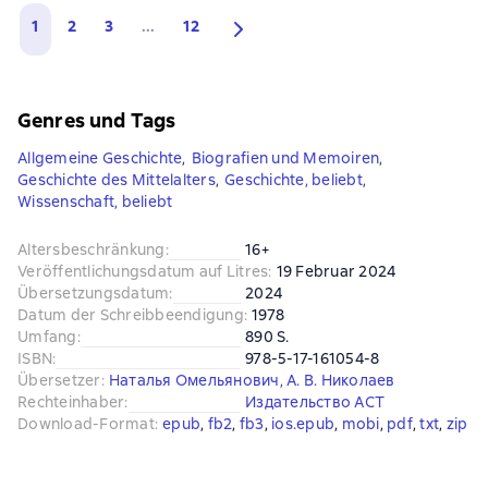
1
2
3
...
12
Genres und Tags
Allgemeine Geschichte
,
Biografien und Memoiren
,
Geschichte des Mittelalters
,
Geschichte, beliebt
,
Wissenschaft, beliebt
Altersbeschränkung
:
16+
Veröffentlichungsdatum auf Litres
:
19 Februar 2024
Übersetzungsdatum
:
2024
Datum der Schreibbeendigung
:
1978
Umfang
:
890 S.
ISBN
:
978-5-17-161054-8
Übersetzer
:
Наталья Омельянович
,
А. В. Николаев
Rechteinhaber
:
Издательство АСТ
Download-Format
:
epub
, 
fb2
, 
fb3
, 
ios.epub
, 
mobi
, 
pdf
, 
txt
, 
zip