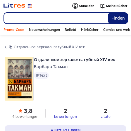
Anmelden
Meine Bücher
Finden
Promo-Code
Neuerscheinungen
Beliebt
Hörbücher
Comics und web
📚 
Отдаленное зеркало: пагубный XIV век
Отдаленное зеркало: пагубный XIV век
Барбара Такман
Text
Text
3,8
2
2
4 bewertungen
bewertungen
zitate
AUSZUG LESEN