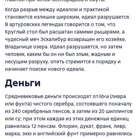
Когда разрыв между идеалом и практикой
становится излишне широким, идеал разрушается.
В артуровских легендах говорится о том, что
Круглый стол был расшатан самими рыцарями, а
чудесный меч Эскалибур возвращен его хозяйке,
Владычице озера. Идеал разрушается, но затем
человек, каким бы он ни был злым, жадным и
несущим разруху, опять стремится к порядку и
начинает поиски нового идеала.
Деньги
Средневековые деньги происходят от
libra
(ливра
или фунта) чистого серебра, состоявшего поначалу
из 240 серебряных пенсов, а затем из 20 шиллингов
или су; при этом каждая из этих денежных единиц
равнялась 12 пенсам. Флорин, дукат, франк, ливр,
марка, экю и английский фунт примерно равнялись