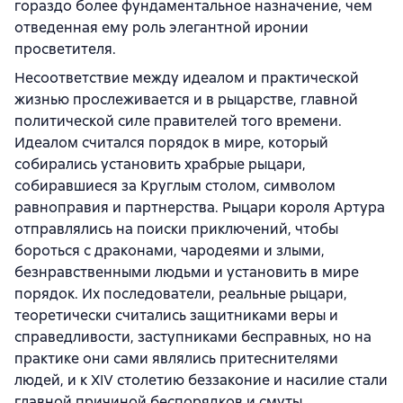
гораздо более фундаментальное назначение, чем
отведенная ему роль элегантной иронии
просветителя.
Несоответствие между идеалом и практической
жизнью прослеживается и в рыцарстве, главной
политической силе правителей того времени.
Идеалом считался порядок в мире, который
собирались установить храбрые рыцари,
собиравшиеся за Круглым столом, символом
равноправия и партнерства. Рыцари короля Артура
отправлялись на поиски приключений, чтобы
бороться с драконами, чародеями и злыми,
безнравственными людьми и установить в мире
порядок. Их последователи, реальные рыцари,
теоретически считались защитниками веры и
справедливости, заступниками бесправных, но на
практике они сами являлись притеснителями
людей, и к XIV столетию беззаконие и насилие стали
главной причиной беспорядков и смуты.