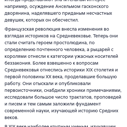
например, осуждение Ансельмом гасконского
дворянина, наделявшего приданым несчастных
девушек, которых он обесчестил.
Французская революция внесла изменения во
взглядах историков на Средневековье. Теперь они
стали считать героем простолюдина, по
определению почтенного человека, а рыцарей с
королями отнесли к категории ужасных носителей
беззакония. Более взвешенно к вопросам
Средневековья отнеслись историки XIX столетия и
первой половины XX века, проделавшие большую
работу. Они отыскали и опубликовали
первоисточники, снабдили хроники примечаниями,
исследовали большое число трактатов, проповедей
и писем и тем самым заложили фундамент
современной науки, изучающей историю Средних
веков.
В XIX веке наиболее крупным ученым, изучавшим