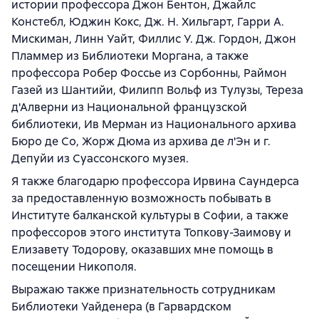
истории профессора Джон Бентон, Джайлс
Констебл, Юджин Кокс, Дж. Н. Хильгарт, Гарри А.
Мискиман, Линн Уайт, Филлис У. Дж. Гордон, Джон
Пламмер из Библиотеки Моргана, а также
профессора Робер Фоссье из Сорбонны, Раймон
Газей из Шантийи, Филипп Вольф из Тулузы, Тереза
д'Алверни из Национальной французской
библиотеки, Ив Мерман из Национального архива
Бюро де Со, Жорж Дюма из архива де л'Эн и г.
Депуйи из Суассонского музея.
Я также благодарю профессора Ирвина Саундерса
за предоставленную возможность побывать в
Институте балканской культуры в Софии, а также
профессоров этого института Топкову-Заимову и
Елизавету Тодорову, оказавших мне помощь в
посещении Никополя.
Выражаю также признательность сотрудникам
Библиотеки Уайденера (в Гарвардском