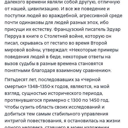
далекого времени являли собой другую, отличную
от нашей, цивилизацию. И все же поведение и
поступки людей во враждебной, агрессивной среде
почти одинаковы для людей разных эпох, ибо
присущи их естеству. Французский писатель Эдуар
Перруа в книге о Столетней войне, которую он
писал, скрываясь от гестапо во время Второй
мировой войны, утверждал: «Некоторые примеры
поведения людей в беде, некоторые ответы на
вызов судьбы в разные времена становятся
понятными благодаря взаимному сравнению».
Пятьдесят лет, последовавших за «Черной
смертью» 1348–1350-х годов, являются, на мой
взгляд, сущностью исторического периода,
протянувшегося примерно с 1300 по 1450 год.
Чтобы сузить область своих исследований и
добиться тем самым стабильного управления
интригой повествования, я остановилась на жизни
одного человека, ставшего в моем изложении