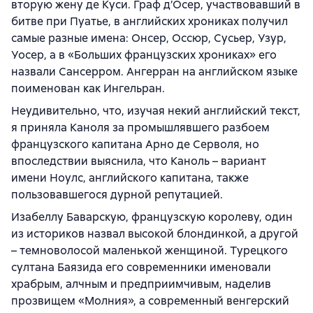
вторую жену де Куси. Граф д’Осер, участвовавший в
битве при Пуатье, в английских хрониках получил
самые разные имена: Онсер, Оссюр, Сусьер, Узур,
Уосер, а в «Больших французских хрониках» его
назвали Сансерром. Ангерран на английском языке
поименован как Ингельран.
Неудивительно, что, изучая некий английский текст,
я приняла Каноля за промышлявшего разбоем
французского капитана Арно де Серволя, но
впоследствии выяснила, что Каноль – вариант
имени Ноулс, английского капитана, также
пользовавшегося дурной репутацией.
Изабеллу Баварскую, французскую королеву, один
из историков назвал высокой блондинкой, а другой
– темноволосой маленькой женщиной. Турецкого
султана Баязида его современники именовали
храбрым, алчным и предприимчивым, наделив
прозвищем «Молния», а современный венгерский