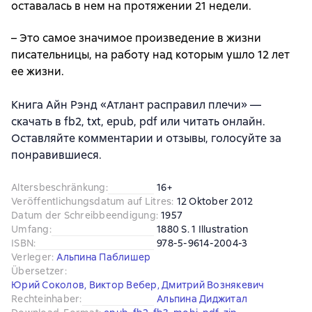
оставалась в нем на протяжении 21 недели.
– Это самое значимое произведение в жизни
писательницы, на работу над которым ушло 12 лет
ее жизни.
Книга Айн Рэнд «Атлант расправил плечи» —
скачать в fb2, txt, epub, pdf или читать онлайн.
Оставляйте комментарии и отзывы, голосуйте за
понравившиеся.
Altersbeschränkung
:
16+
Veröffentlichungsdatum auf Litres
:
12 Oktober 2012
Datum der Schreibbeendigung
:
1957
Umfang
:
1880 S. 1 Illustration
ISBN
:
978-5-9614-2004-3
Verleger
:
Альпина Паблишер
Übersetzer
:
Юрий Соколов
,
Виктор Вебер
,
Дмитрий Вознякевич
Rechteinhaber
:
Альпина Диджитал