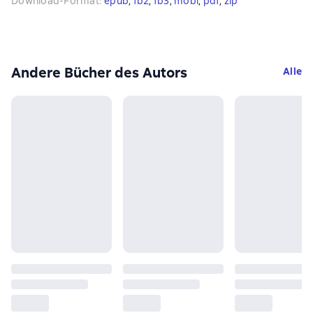
Download-Format
:
epub
, 
fb2
, 
fb3
, 
mobi
, 
pdf
, 
zip
Andere Bücher des Autors
Alle