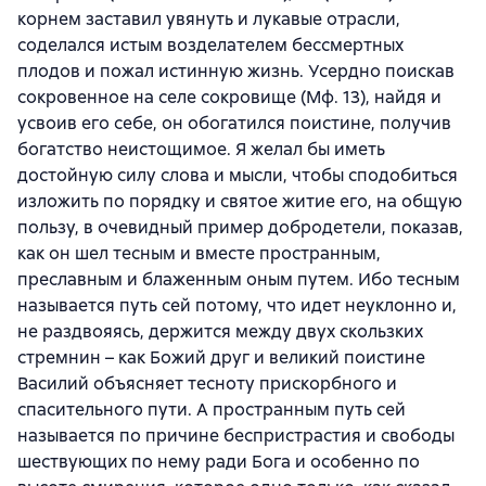
корнем заставил увянуть и лукавые отрасли,
соделался истым возделателем бессмертных
плодов и пожал истинную жизнь. Усердно поискав
сокровенное на селе сокровище (Мф. 13), найдя и
усвоив его себе, он обогатился поистине, получив
богатство неистощимое. Я желал бы иметь
достойную силу слова и мысли, чтобы сподобиться
изложить по порядку и святое житие его, на общую
пользу, в очевидный пример добродетели, показав,
как он шел тесным и вместе пространным,
преславным и блаженным оным путем. Ибо тесным
называется путь сей потому, что идет неуклонно и,
не раздвояясь, держится между двух скользких
стремнин – как Божий друг и великий поистине
Василий объясняет тесноту прискорбного и
спасительного пути. А пространным путь сей
называется по причине беспристрастия и свободы
шествующих по нему ради Бога и особенно по