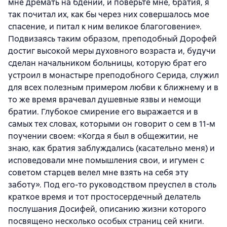
мне дремать на бдении, и поверьте мне, братия, я
так почитал их, как бы через них совершалось мое
спасение, и питал к ним великое благоговение».
Подвизаясь таким образом, преподобный Дорофей
достиг высокой меры духовного возраста и, будучи
сделан начальником больницы, которую брат его
устроил в монастыре преподобного Серида, служил
для всех полезным примером любви к ближнему и в
то же время врачевал душевные язвы и немощи
братии. Глубокое смирение его выражается и в
самых тех словах, которыми он говорит о сем в 11-м
поучении своем: «Когда я был в общежитии, не
знаю, как братия заблуждались (касательно меня) и
исповедовали мне помышления свои, и игумен с
советом старцев велел мне взять на себя эту
заботу». Под его-то руководством преуспел в столь
краткое время и тот простосердечный делатель
послушания Досифей, описанию жизни которого
посвящено несколько особых страниц сей книги.