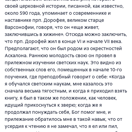
своей церковной истории, писанной, как известно,
около 590 года, упоминает о современнике и
наставнике прп. Дорофея, великом старце
Варсонофии, говоря, что он «еще живет,
заключившись в хижине». Отсюда можно заключить,
что прп. Дорофей жил в конце VI и начале VII века.
Предполагают, что он был родом из окрестностей
Аскалона. Раннюю молодость свою он провел в
прилежном изучении светских наук. Это видно из
собственных слов его, помещенных в начале 10-го
поучения, где преподобный говорит о себе: «Когда
я обучался светским наукам, мне казалось это
сначала весьма тягостным, и когда я приходил взять
книгу, я был в таком же положении, как человек,
идущий прикоснуться к зверю; когда же я
продолжал понуждать себя, Бог помог мне, и
прилежание обратилось мне в такой навык, что от
усердия к чтению я не замечал, что я ел или пил,