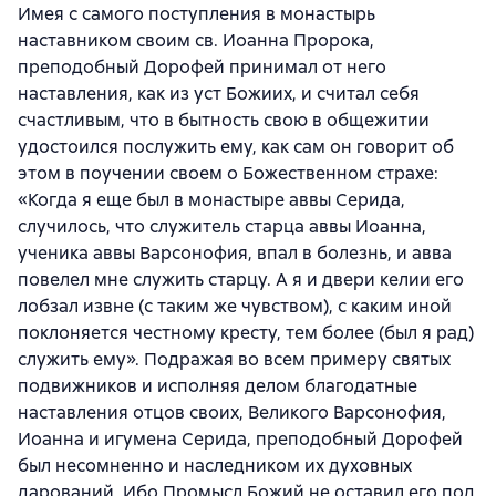
Имея с самого поступления в монастырь
наставником своим св. Иоанна Пророка,
преподобный Дорофей принимал от него
наставления, как из уст Божиих, и считал себя
счастливым, что в бытность свою в общежитии
удостоился послужить ему, как сам он говорит об
этом в поучении своем о Божественном страхе:
«Когда я еще был в монастыре аввы Серида,
случилось, что служитель старца аввы Иоанна,
ученика аввы Варсонофия, впал в болезнь, и авва
повелел мне служить старцу. А я и двери келии его
лобзал извне (с таким же чувством), с каким иной
поклоняется честному кресту, тем более (был я рад)
служить ему». Подражая во всем примеру святых
подвижников и исполняя делом благодатные
наставления отцов своих, Великого Варсонофия,
Иоанна и игумена Серида, преподобный Дорофей
был несомненно и наследником их духовных
дарований. Ибо Промысл Божий не оставил его под