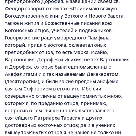
преподобного Дорофея. В завещании своем св.
Феодор говорит о сем так: «Принимаю всякую
Богодухновенную книгу Ветхого и Нового Завета,
также и жития и Божественные писания всех
Богоносных отцов, учителей и подвижников.
Говорю же сие ради умовредного Памфила,
который, придя с востока, оклеветал оных
преподобных отцов, то есть Марка, Исайю,
Варсонофия, Дорофея и Исихия; не тех Варсонофия
и Дорофея, которые были единомысленны с
Акефалитами и с так называемым Декакератом
(десяторогим), и были за сие преданы анафеме
святым Софронием в его книге. Ибо сии
совершенно отличны от вышеупомянутых мною,
которых я, по преданию отцов, принимаю,
вопросив о сем священноначальствовавшего
святейшего Патриарха Тарасия и других
достоверных восточных отцов; да и в учениях
вышеупомянутых отцов я не нашел не только ни