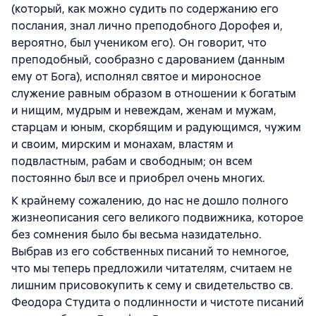
(который, как можно судить по содержанию его
послания, знал лично преподобного Дорофея и,
вероятно, был учеником его). Он говорит, что
преподобный, сообразно с дарованием (данным
ему от Бога), исполнял святое и мироносное
служение равным образом в отношении к богатым
и нищим, мудрым и невеждам, женам и мужам,
старцам и юным, скорбящим и радующимся, чужим
и своим, мирским и монахам, властям и
подвластным, рабам и свободным; он всем
постоянно был все и приобрел очень многих.
К крайнему сожалению, до нас не дошло полного
жизнеописания сего великого подвижника, которое
без сомнения было бы весьма назидательно.
Выбрав из его собственных писаний то немногое,
что мы теперь предложили читателям, считаем не
лишним присовокупить к сему и свидетельство св.
Феодора Студита о подлинности и чистоте писаний