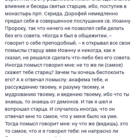
влияние и беседы святых старцев, ибо, поступив в
монастырь прп. Серида, Дорофей немедленно
предал себя в совершенное послушание св. Иоанну
Пророку, так что ничего не позволял себе делать
без его совета. «Когда я был в общежитии, –
говорит о себе преподобный, – я открывал все свои
помыслы старцу авве Иоанну и никогда, как я
сказал, не решался сделать что-либо без его совета.
Иногда помысл говорил мне: не то же ли (самое)
скажет тебе старец? Зачем ты хочешь беспокоить
его? А я отвечал помыслу: анафема тебе, и
рассуждению твоему, и разуму твоему, и
мудрованию твоему, и ведению твоему, ибо что ты
знаешь, то знаешь от демонов. И так я шел и
вопрошал старца. И случалось иногда, что он
отвечал мне то самое, что у меня было на уме.
Тогда помысл говорит мне: ну что же (видишь), это
то самое, что и я говорил тебе: не напрасно ли