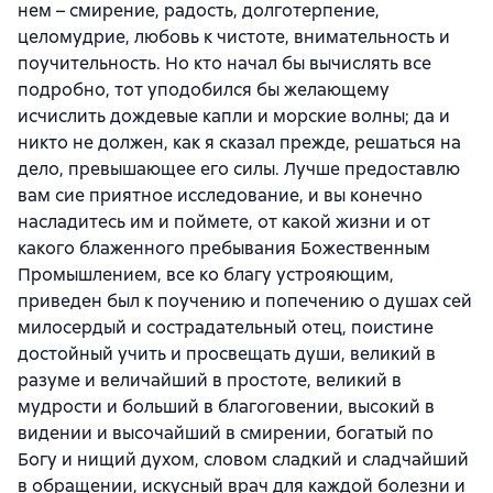
нем – смирение, радость, долготерпение,
целомудрие, любовь к чистоте, внимательность и
поучительность. Но кто начал бы вычислять все
подробно, тот уподобился бы желающему
исчислить дождевые капли и морские волны; да и
никто не должен, как я сказал прежде, решаться на
дело, превышающее его силы. Лучше предоставлю
вам сие приятное исследование, и вы конечно
насладитесь им и поймете, от какой жизни и от
какого блаженного пребывания Божественным
Промышлением, все ко благу устрояющим,
приведен был к поучению и попечению о душах сей
милосердый и сострадательный отец, поистине
достойный учить и просвещать души, великий в
разуме и величайший в простоте, великий в
мудрости и больший в благоговении, высокий в
видении и высочайший в смирении, богатый по
Богу и нищий духом, словом сладкий и сладчайший
в обращении, искусный врач для каждой болезни и