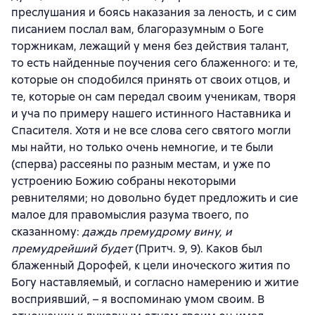
преслушания и боясь наказания за леность, и с сим
писанием послал вам, благоразумным о Боге
торжникам, лежащий у меня без действия талант,
то есть найденные поучения сего блаженного: и те,
которые он сподобился принять от своих отцов, и
те, которые он сам передал своим ученикам, творя
и уча по примеру нашего истинного Наставника и
Спасителя. Хотя и не все слова сего святого могли
мы найти, но только очень немногие, и те были
(сперва) рассеяны по разным местам, и уже по
устроению Божию собраны некоторыми
ревнителями; но довольно будет предложить и сие
малое для правомыслия разума твоего, по
сказанному:
даждь премудрому вину, и
премудрейший будет
(Притч. 9, 9). Каков был
блаженный Дорофей, к цели иноческого жития по
Богу наставляемый, и согласно намерению и житие
восприявший, – я воспоминаю умом своим. В