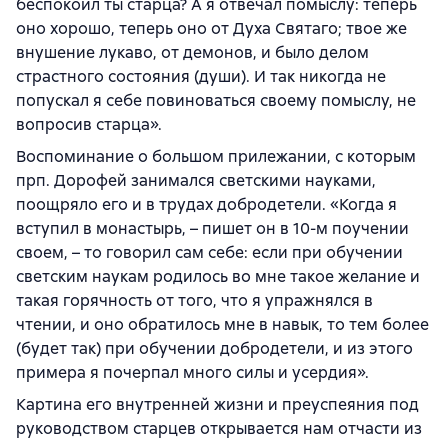
беспокоил ты старца? А я отвечал помыслу: теперь
оно хорошо, теперь оно от Духа Святаго; твое же
внушение лукаво, от демонов, и было делом
страстного состояния (души). И так никогда не
попускал я себе повиноваться своему помыслу, не
вопросив старца».
Воспоминание о большом прилежании, с которым
прп. Дорофей занимался светскими науками,
поощряло его и в трудах добродетели. «Когда я
вступил в монастырь, – пишет он в 10-м поучении
своем, – то говорил сам себе: если при обучении
светским наукам родилось во мне такое желание и
такая горячность от того, что я упражнялся в
чтении, и оно обратилось мне в навык, то тем более
(будет так) при обучении добродетели, и из этого
примера я почерпал много силы и усердия».
Картина его внутренней жизни и преуспеяния под
руководством старцев открывается нам отчасти из