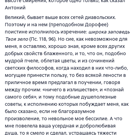
высоте смирения, которое одно только, как сказал
Антоний
Великий, бывает выше всех сетей диавольских.
Поэтому и на нем (преподобном Дорофее)
поистине исполнилось изречение:
широка заповедь
Твоя зело
(Пс. 118, 96). Но сие, как невозможное для
меня, я оставляю, хорошо зная, кроме всех других
добрых свойств блаженного, и то, что он, подобно
мудрой пчеле, облетая цветы, и из сочинений
светских философов, когда находил в них что-либо,
могущее принести пользу, то без всякой лености в
приличное время предлагал в поучении, говоря
между прочим: «ничего в излишестве», и «познай
самого себя», и тому подобные душеполезные
советы, к исполнению которых побуждает меня, как
было сказано, если не благоразумное
произволение, то невольное мое бессилие. А что
мне повелела ваша усердная и добролюбивая
душа, то я смело и сделал, устрашаясь тяжести