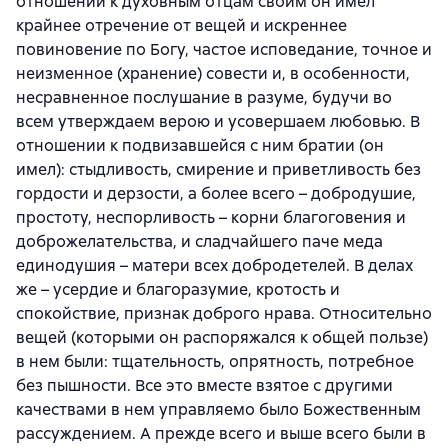
отношении к духовным отцам своим он имел
крайнее отречение от вещей и искреннее
повиновение по Богу, частое исповедание, точное и
неизменное (хранение) совести и, в особенности,
несравненное послушание в разуме, будучи во
всем утверждаем верою и усовершаем любовью. В
отношении к подвизавшейся с ним братии (он
имел): стыдливость, смирение и приветливость без
гордости и дерзости, а более всего – добродушие,
простоту, неспорливость – корни благоговения и
доброжелательства, и сладчайшего паче меда
единодушия – матери всех добродетелей. В делах
же – усердие и благоразумие, кротость и
спокойствие, признак доброго нрава. Относительно
вещей (которыми он распоряжался к общей пользе)
в нем были: тщательность, опрятность, потребное
без пышности. Все это вместе взятое с другими
качествами в нем управляемо было Божественным
рассуждением. А прежде всего и выше всего были в