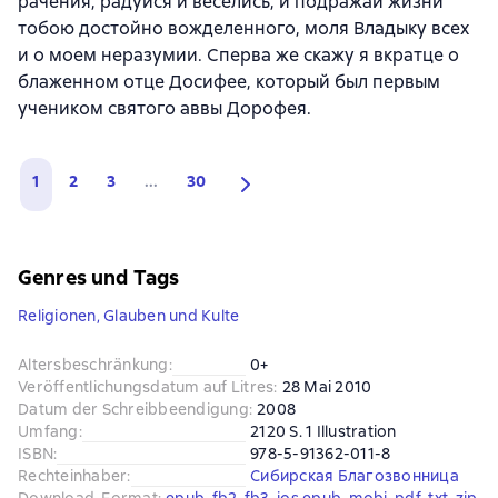
рачения, радуйся и веселись, и подражай жизни
тобою достойно вожделенного, моля Владыку всех
и о моем неразумии. Сперва же скажу я вкратце о
блаженном отце Досифее, который был первым
учеником святого аввы Дорофея.
1
2
3
...
30
Genres und Tags
Religionen, Glauben und Kulte
Altersbeschränkung
:
0+
Veröffentlichungsdatum auf Litres
:
28 Mai 2010
Datum der Schreibbeendigung
:
2008
Umfang
:
2120 S. 1 Illustration
ISBN
:
978-5-91362-011-8
Rechteinhaber
:
Сибирская Благозвонница