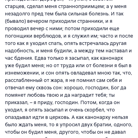
старцев, сделал меня странноприимцем; а у меня
незадолго пред тем была сильная болезнь. И так
(бывало) вечером приходили странники, и я
проводил вечер с ними; потом приходили еще
погонщики верблюдов, и я служил им; часто и после
того как я уходил спать, опять встречалась другая
надобность, и меня будили, а между тем наставал и
час бдения. Едва только я засыпал, как канонарх
уже будил меня; но от труда или от болезни я был в
изнеможении, и сон опять овладевал мною так, что,
расслабленный от жара, я не помнил сам себя и
отвечал ему сквозь сон: хорошо, господин, Бог да
помянет любовь твою и да наградит тебя; ты
приказал, – я приду, господин. Потом, когда он
уходил, я опять засыпал и очень скорбел, что
опаздывал идти в церковь. А как канонарху нельзя
было ждать меня, то я упросил двух братии, одного,
чтобы он будил меня, другого, чтобы он не давал