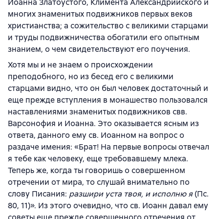
Иоанна Златоустого, Климента Александрийского и
многих знаменитых подвижников первых веков
христианства; а сожительство с великими старцами
и труды подвижничества обогатили его опытным
знанием, о чем свидетельствуют его поучения.
Хотя мы и не знаем о происхождении
преподобного, но из бесед его с великими
старцами видно, что он был человек достаточный и
еще прежде вступления в монашество пользовался
наставлениями знаменитых подвижников свв.
Варсонофия и Иоанна. Это оказывается ясным из
ответа, данного ему св. Иоанном на вопрос о
раздаче имения: «Брат! На первые вопросы отвечал
я тебе как человеку, еще требовавшему млека.
Теперь же, когда ты говоришь о совершенном
отречении от мира, то слушай внимательно по
слову Писания:
разшири уста твоя, и исполню я
(Пс.
80, 11)». Из этого очевидно, что св. Иоанн давал ему
советы еще прежде совершенного отречения от