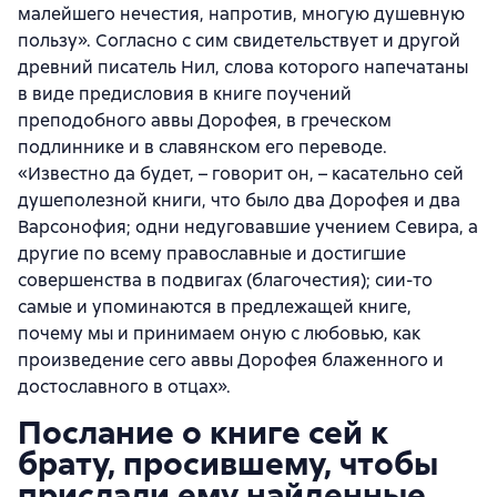
малейшего нечестия, напротив, многую душевную
пользу». Согласно с сим свидетельствует и другой
древний писатель Нил, слова которого напечатаны
в виде предисловия в книге поучений
преподобного аввы Дорофея, в греческом
подлиннике и в славянском его переводе.
«Известно да будет, – говорит он, – касательно сей
душеполезной книги, что было два Дорофея и два
Варсонофия; одни недуговавшие учением Севира, а
другие по всему православные и достигшие
совершенства в подвигах (благочестия); сии-то
самые и упоминаются в предлежащей книге,
почему мы и принимаем оную с любовью, как
произведение сего аввы Дорофея блаженного и
достославного в отцах».
Послание о книге сей к
брату, просившему, чтобы
прислали ему найденные