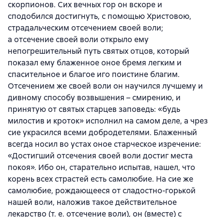
скорпионов. Сих вечных гор он вскоре и
сподобился достигнуть, с помощью Христовою,
страдальческим отсечением своей воли;
а отсечение своей воли открыло ему
непогрешительный путь святых отцов, который
показал ему блаженное оное бремя легким и
спасительное и благое иго поистине благим.
Отсечением же своей воли он научился лучшему и
дивному способу возвышения – смирению, и
принятую от святых старцев заповедь: «будь
милостив и кроток» исполнил на самом деле, а чрез
сие украсился всеми добродетелями. Блаженный
всегда носил во устах оное старческое изречение:
«Достигший отсечения своей воли достиг места
покоя». Ибо он, старательно испытав, нашел, что
корень всех страстей есть самолюбие. На сие же
самолюбие, рождающееся от сладостно-горькой
нашей воли, наложив такое действительное
лекарство (т. е. отсечение воли), он (вместе) с