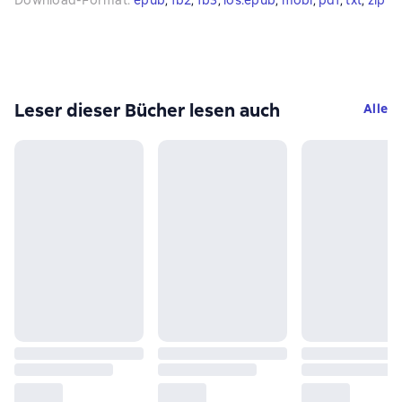
Download-Format
:
epub
, 
fb2
, 
fb3
, 
ios.epub
, 
mobi
, 
pdf
, 
txt
, 
zip
Leser dieser Bücher lesen auch
Alle