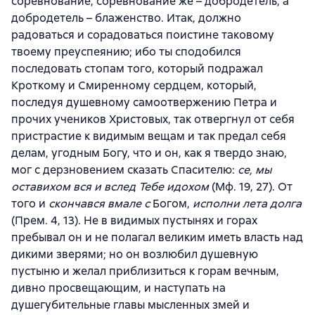
соревнование, соревнование же – добродетель, а
добродетель – блаженство. Итак, должно
радоваться и сорадоваться поистине таковому
твоему преуспеянию; ибо ты сподобился
последовать стопам того, который подражал
Кроткому и Смиренному сердцем, который,
последуя душевному самоотвержению Петра и
прочих учеников Христовых, так отвергнул от себя
пристрастие к видимым вещам и так предал себя
делам, угодным Богу, что и он, как я твердо знаю,
мог с дерзновением сказать Спасителю:
се, мы
оставихом вся и вслед Тебе идохом
(Мф. 19, 27). От
того и
скончався вмале с
Богом,
исполни лета долга
(Прем. 4, 13). Не в видимых пустынях и горах
пребывал он и не полагал великим иметь власть над
дикими зверями; но он возлюбил душевную
пустыню и желал приблизиться к горам вечным,
дивно просвещающим, и наступать на
душегубительные главы мысленных змей и