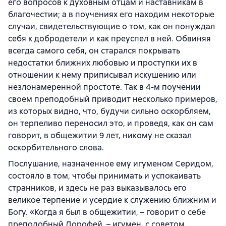
его вопросов к духовным отцам и наставникам в
благочестии; а в поучениях его находим некоторые
случаи, свидетельствующие о том, как он понуждал
себя к добродетели и как преуспел в ней. Обвиняя
всегда самого себя, он старался покрывать
недостатки ближних любовью и проступки их в
отношении к нему приписывал искушению или
незлонамеренной простоте. Так в 4-м поучении
своем преподобный приводит несколько примеров,
из которых видно, что, будучи сильно оскорбляем,
он терпеливо переносил это, и проведя, как он сам
говорит, в общежитии 9 лет, никому не сказал
оскорбительного слова.
Послушание, назначенное ему игуменом Серидом,
состояло в том, чтобы принимать и успокаивать
странников, и здесь не раз выказывалось его
великое терпение и усердие к служению ближним и
Богу. «Когда я был в общежитии, – говорит о себе
преподобный Дорофей, – игумен, с советом