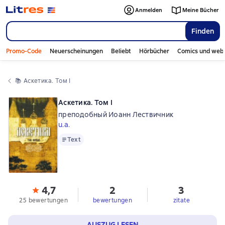
Anmelden
Meine Bücher
Finden
Promo-Code
Neuerscheinungen
Beliebt
Hörbücher
Comics und web
📚 
Аскетика. Том I
Аскетика. Том I
преподобный Иоанн Лествичник
u.a.
Text
Text
4,7
2
3
25 bewertungen
bewertungen
zitate
AUSZUG LESEN