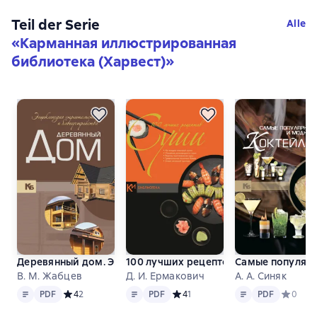
Teil der Serie
Alle
«
Карманная иллюстрированная
библиотека (Харвест)
»
Деревянный дом. Энциклопедия строительства и благоуст
100 лучших рецептов суши
Самые популярн
В. М. Жабцев
Д. И. Ермакович
А. А. Синяк
Text
PDF
Text
PDF
Text
PDF
PDF
Средний рейтинг 4 на основе 2 оценок
4
2
PDF
Средний рейтинг 4 на основе 1 оц
4
1
PDF
Средний 
0