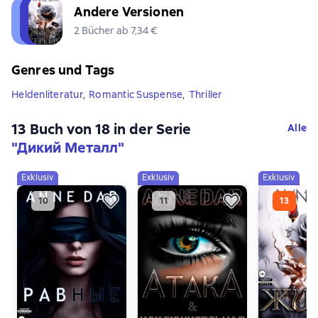
Andere Versionen
2 Bücher ab 7,34 €
Genres und Tags
Heldenliteratur
,
Romantic Suspense
,
Thriller
13 Buch von 18 in der Serie
Alle
"Дикий Металл"
Exklusiv
Exklusiv
Exklusiv