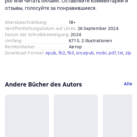
pdf или читать онлайн. Оставляйте комментарии и
отзывы, голосуйте за понравившиеся.
Altersbeschränkung
:
18+
Veröffentlichungsdatum auf Litres
:
26 September 2024
Datum der Schreibbeendigung
:
2024
Umfang
:
671 S. 2 Illustrationen
Rechteinhaber
:
Автор
Download-Format
:
epub
, 
fb2
, 
fb3
, 
ios.epub
, 
mobi
, 
pdf
, 
txt
, 
zip
Andere Bücher des Autors
Alle