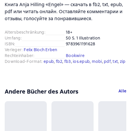
Книга Anja Hilling «Engel» — скачать в fb2, txt, epub,
pdf или читать онлайн. Оставляйте комментарии и
отзывы, голосуйте за понравившиеся.
Altersbeschränkung
:
18+
Umfang
:
50 S. 1 Illustration
ISBN
:
9783961191628
Verleger
:
Felix Bloch Erben
Rechteinhaber
:
Bookwire
Download-Format
:
epub
, 
fb2
, 
fb3
, 
ios.epub
, 
mobi
, 
pdf
, 
txt
, 
zip
Andere Bücher des Autors
Alle