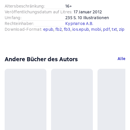
Altersbeschränkung
:
16+
Veröffentlichungsdatum auf Litres
:
17 Januar 2012
Umfang
:
235 S. 10 Illustrationen
Rechteinhaber
:
Курпатов А.В.
Download-Format
:
epub
, 
fb2
, 
fb3
, 
ios.epub
, 
mobi
, 
pdf
, 
txt
, 
zip
Andere Bücher des Autors
Alle