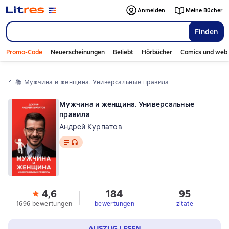
Anmelden
Meine Bücher
Finden
Promo-Code
Neuerscheinungen
Beliebt
Hörbücher
Comics und web
📚 
Мужчина и женщина. Универсальные правила
Мужчина и женщина. Универсальные
правила
Андрей Курпатов
Text
, Audioformat verfügbar
4,6
184
95
1696 bewertungen
bewertungen
zitate
AUSZUG LESEN