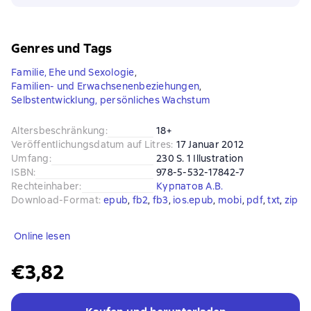
Genres und Tags
Familie, Ehe und Sexologie
,
Familien- und Erwachsenenbeziehungen
,
Selbstentwicklung, persönliches Wachstum
Altersbeschränkung
:
18+
Veröffentlichungsdatum auf Litres
:
17 Januar 2012
Umfang
:
230 S. 1 Illustration
ISBN
:
978-5-532-17842-7
Rechteinhaber
:
Курпатов А.В.
Download-Format
:
epub
, 
fb2
, 
fb3
, 
ios.epub
, 
mobi
, 
pdf
, 
txt
, 
zip
Online lesen
€3,82