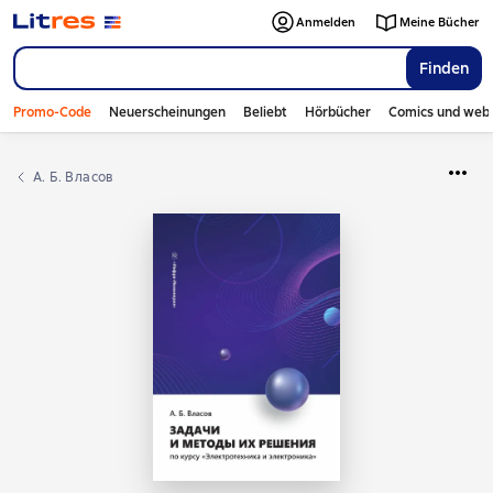
Anmelden
Meine Bücher
Finden
Promo-Code
Neuerscheinungen
Beliebt
Hörbücher
Comics und web
А. Б. Власов