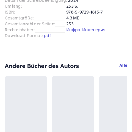
Datum der Schreibbeendigung
:
2024
Umfang
:
253 S.
ISBN
:
978-5-9729-1815-7
Gesamtgröße
:
4.3 МБ
Gesamtanzahl der Seiten
:
253
Rechteinhaber
:
Инфра-Инженерия
Download-Format
:
pdf
Andere Bücher des Autors
Alle