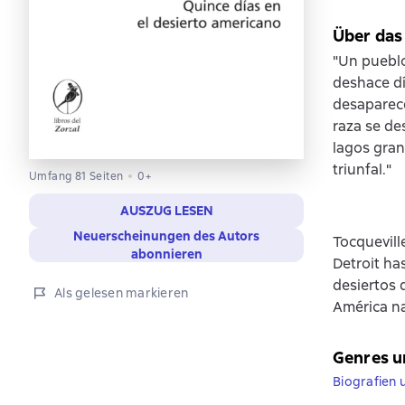
Über das
"Un pueblo
deshace día
desaparece 
raza se de
lagos gra
triunfal."
Umfang 81 Seiten
0+
AUSZUG LESEN
Neuerscheinungen des Autors
Tocquevill
abonnieren
Detroit ha
desiertos 
Als gelesen markieren
América na
Genres u
Biografien