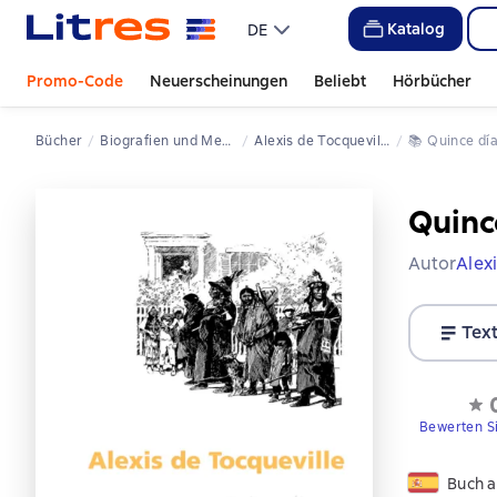
Katalog
DE
Promo-Code
Neuerscheinungen
Beliebt
Hörbücher
Bücher
Biografien und Memoiren
Alexis de Tocqueville
📚 
Quince d
Quinc
Autor
Alex
Tex
Bewerten S
Buch a