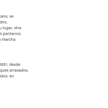
cano, se
odos,
u lugar, otra
os pantanos;
u marcha
 1831, desde
ques arrasados,
idos: en