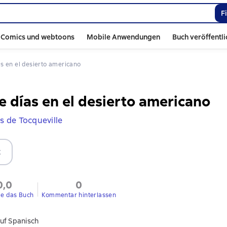
F
Comics und webtoons
Mobile Anwendungen
Buch veröffentl
ías en el desierto americano
e días en el desierto americano
is de Tocqueville
t
0,0
0
ie das Buch
Kommentar hinterlassen
uf Spanisch