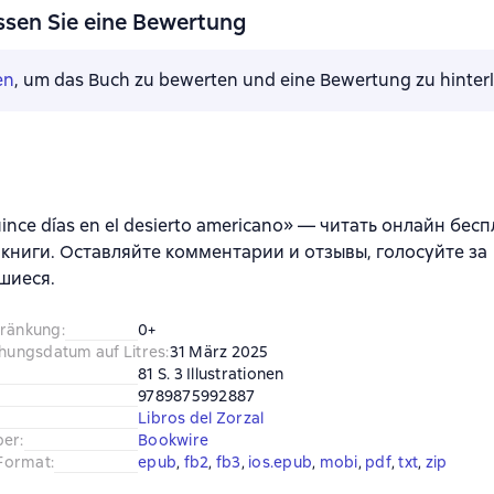
ssen Sie eine Bewertung
en
, um das Buch zu bewerten und eine Bewertung zu hinter
ince días en el desierto americano» — читать онлайн бес
книги. Оставляйте комментарии и отзывы, голосуйте за
шиеся.
hränkung
:
0+
chungsdatum auf Litres
:
31 März 2025
81 S. 3 Illustrationen
9789875992887
Libros del Zorzal
ber
:
Bookwire
Format
:
epub
, 
fb2
, 
fb3
, 
ios.epub
, 
mobi
, 
pdf
, 
txt
, 
zip