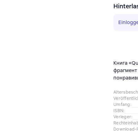
Hinterla
Einlogg
Книга «Qu
фрагмент 
понравив
Altersbesc
Veröffentli
Umfang
:
ISBN
:
Verleger
:
Rechteinha
Download-