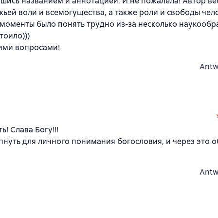
вшись названием и аннотацией. И не пожалела! Автор ве
ьей воли и всемогущества, а также роли и свободы чел
 моменты было понять трудно из-за несколько наукообр
тоило)))
ими вопросами!
Antw
! Слава Богу!!!
пнуть для личного понимания богословия, и через это о
Antw