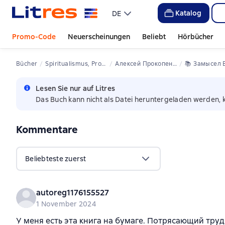
Katalog
DE
Promo-Code
Neuerscheinungen
Beliebt
Hörbücher
Bücher
Spiritualismus, Prophezeiungen und Vorhersagen
Алексей Прокопенко
📚 
Замысел Всед
Lesen Sie nur auf Litres
Das Buch kann nicht als Datei heruntergeladen werden, 
Kommentare
,
4 Bewertungen
Beliebteste zuerst
autoreg1176155527
1 November 2024
У меня есть эта книга на бумаге. Потрясающий труд