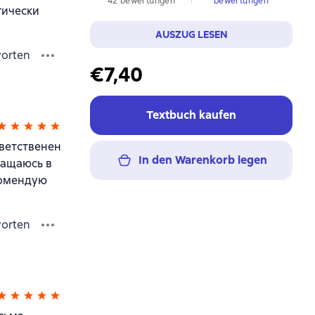
42 bewertungen
bewertungen
гически
AUSZUG LESEN
orten
€7,40
Textbuch kaufen
тветственен
In den Warenkorb legen
вращаюсь в
комендую
orten