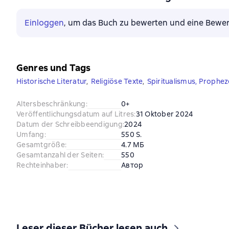
Einloggen
, um das Buch zu bewerten und eine Bewer
Genres und Tags
Historische Literatur
,
Religiöse Texte
,
Spiritualismus, Prophe
Altersbeschränkung
:
0+
Veröffentlichungsdatum auf Litres
:
31 Oktober 2024
Datum der Schreibbeendigung
:
2024
Umfang
:
550 S.
Gesamtgröße
:
4.7 МБ
Gesamtanzahl der Seiten
:
550
Rechteinhaber
:
Автор
Leser dieser Bücher lesen auch