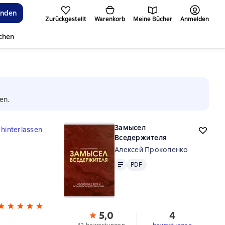
inden
Zurückgestellt
Warenkorb
Meine Bücher
Anmelden
ichen
en.
Замысел
hinterlassen
Вседержителя
Алексей Прокопенко
Text
PDF
PDF
5,0
4