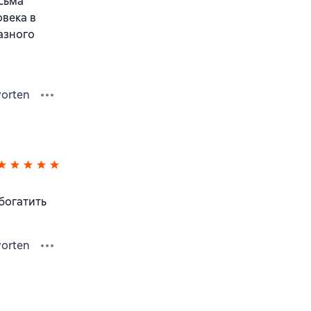
сьма
овека в
азного
orten
богатить
orten