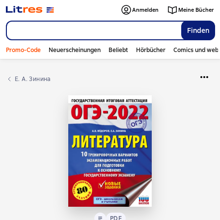
Anmelden
Meine Bücher
Finden
Promo-Code
Neuerscheinungen
Beliebt
Hörbücher
Comics und web
Е. А. Зинина
Text
PDF
PDF