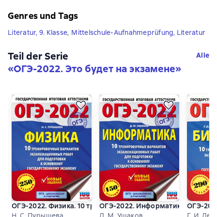
Genres und Tags
Literatur, 9. Klasse
,
Mittelschule-Aufnahmeprüfung, Literatur
Teil der Serie
Alle
«
ОГЭ-2022. Это будет на экзамене
»
ОГЭ-2022. Физика. 10 тренировочных вариантов экзамена
ОГЭ-2022. Информатика. 10 трен
ОГЭ-202
Н. С. Пурышева
Д. М. Ушаков
Г. И. Лер