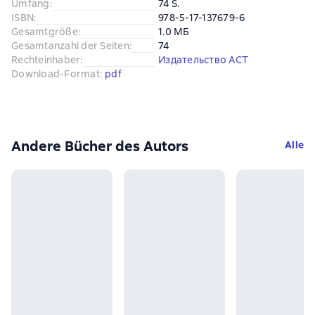
Umfang
:
74 S.
ISBN
:
978-5-17-137679-6
Gesamtgröße
:
1.0 МБ
Gesamtanzahl der Seiten
:
74
Rechteinhaber
:
Издательство АСТ
Download-Format
:
pdf
Andere Bücher des Autors
Alle