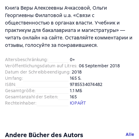
Книга Веры Алексеевны Ачкасовой, Ольги
Георгиевны Филатовой u.a. «Связи с
общественностью в органах власти. Учебник и
практикум для бакалавриата и магистратуры» —
читать онлайн на сайте. Оставляйте комментарии и
отзывы, голосуйте за понравившиеся.
Altersbeschränkung
:
0+
Veröffentlichungsdatum auf Litres
:
06 September 2018
Datum der Schreibbeendigung
:
2018
Umfang
:
165 S.
ISBN
:
9785534074482
Gesamtgröße
:
1.1 МБ
Gesamtanzahl der Seiten
:
165
Rechteinhaber
:
ЮРАЙТ
Andere Bücher des Autors
Alle