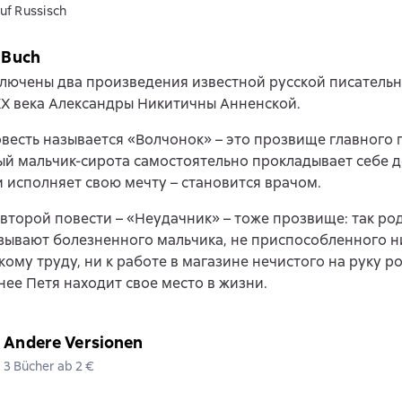
uf Russisch
 Buch
ключены два произведения известной русской писательн
ХХ века Александры Никитичны Анненской.
весть называется «Волчонок» – это прозвище главного 
 мальчик-сирота самостоятельно прокладывает себе д
 исполняет свою мечту – становится врачом.
второй повести – «Неудачник» – тоже прозвище: так ро
зывают болезненного мальчика, не приспособленного н
кому труду, ни к работе в магазине нечистого на руку р
нее Петя находит свое место в жизни.
Andere Versionen
3 Bücher ab 2 €