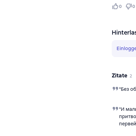
0
0
Hinterla
Einlogg
Zitate
2
"Без о
"И мал
притво
первей