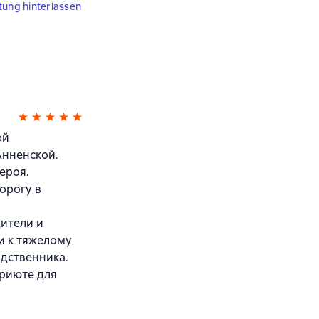
tung hinterlassen
ой
Анненской.
ероя.
орогу в
дители и
и к тяжелому
одственника.
приюте для