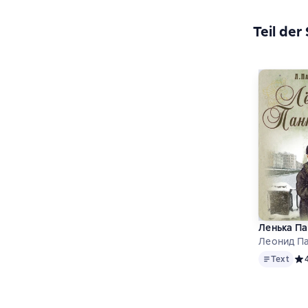
Teil der
Ленька Па
Леонид Па
Text
Text
Сре