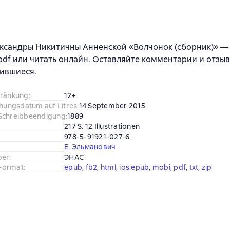
ксандры Никитичны Анненской «Волчонок (сборник)» — с
, pdf или читать онлайн. Оставляйте комментарии и отзыв
ившиеся.
hränkung
:
12+
chungsdatum auf Litres
:
14 September 2015
Schreibbeendigung
:
1889
217 S. 12 Illustrationen
978-5-91921-027-6
Е. Эльманович
ber
:
ЭНАС
Format
:
epub
, 
fb2
, 
html
, 
ios.epub
, 
mobi
, 
pdf
, 
txt
, 
zip