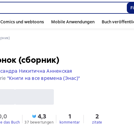
F
Comics und webtoons
Mobile Anwendungen
Buch veröffentl
орник)
нок (сборник)
ксандра Никитична Анненская
erie
"Книги на все времена (Энас)"
0,0
4,3
1
2
ie das Buch
37 bewertungen
kommentar
zitate