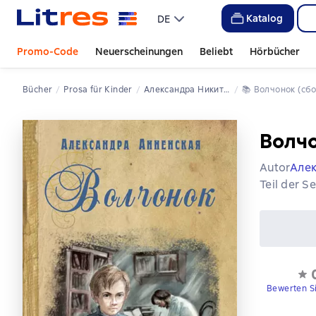
Katalog
DE
Promo-Code
Neuerscheinungen
Beliebt
Hörbücher
Bücher
Prosa für Kinder
Александра Никитична Анненская
📚 
Волчонок (сб
Волчо
Autor
Але
Teil der S
Bewerten S