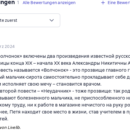
ungen
,
1 Bewertung
1
Alle Bewertungen anzeigen
Eine Bewer
te zuerst
a
rz 2024
Волчонок» включены два произведения известной русск
ицы конца XIX – начала ХХ века Александры Никитичны 
весть называется «Волчонок» - это прозвище главного г
 мальчик-сирота самостоятельно прокладывает себе д
 исполняет свою мечу – становится врачом.
второй повести – «Неудачник» - тоже прозвище: так ро
зывают болезненного мальчика, не приспособленного н
кому труду, ни к работе в магазине нечистого на руку р
нее, Петя находит свое место в жизни, став учителем в 
тей.
on Livelib.