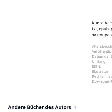
Книга Але
txt, epub
за понрав
Altersbesc
Veröffentli
Datum der 
Umfang
:
ISBN
:
Illustrator
:
Rechteinha
Download-
Andere Bücher des Autors