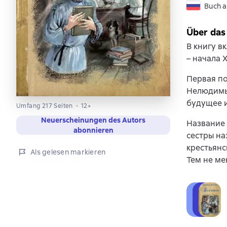
Buch a
Über das
В книгу в
– начала 
Первая по
Нелюдимый
будущее и
Umfang 217 Seiten
12+
Neuerscheinungen des Autors
Название 
abonnieren
сестры на
крестьянс
Als gelesen markieren
Тем не ме