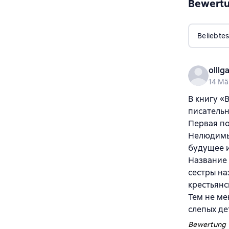
Bewert
Beliebtes
olllg
14 Mä
В книгу «
писательн
Первая по
Нелюдимый
будущее и
Название 
сестры на
крестьянс
Тем не ме
слепых де
Bewertung v