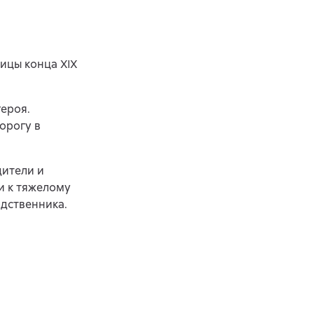
ицы конца XIX
героя.
орогу в
дители и
и к тяжелому
одственника.