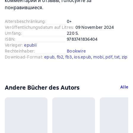
комментарии и отзывы, голосуйте за
понравившиеся.
Altersbeschränkung
:
0+
Veröffentlichungsdatum auf Litres
:
09 November 2024
Umfang
:
220 S.
ISBN
:
9783741836404
Verleger
:
epubli
Rechteinhaber
:
Bookwire
Download-Format
:
epub
, 
fb2
, 
fb3
, 
ios.epub
, 
mobi
, 
pdf
, 
txt
, 
zip
Andere Bücher des Autors
Alle