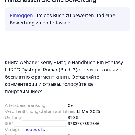
Einloggen
, um das Buch zu bewerten und eine
Bewertung zu hinterlassen
Книга Aehaner Kerily «Magie Handbuch:Ein Fantasy
LitRPG Dystopie Roman(Buch 3)» — читать онлайн
бесплатно фрагмент книги. Оставляйте
комментарии и отзывы, голосуйте за
понравившиеся.
Altersbeschränkung
:
0+
Veröffentlichungsdatum auf Litres
:
15 Mai 2025
Umfang
:
310 S.
ISBN
:
9783757592646
Verleger
:
neobooks