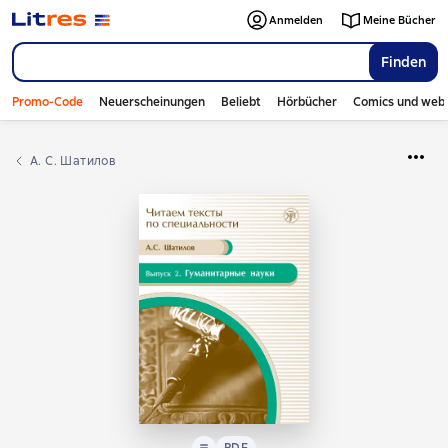
Anmelden
Meine Bücher
Finden
Promo-Code
Neuerscheinungen
Beliebt
Hörbücher
Comics und web
А. С. Шатилов
Text
PDF
PDF