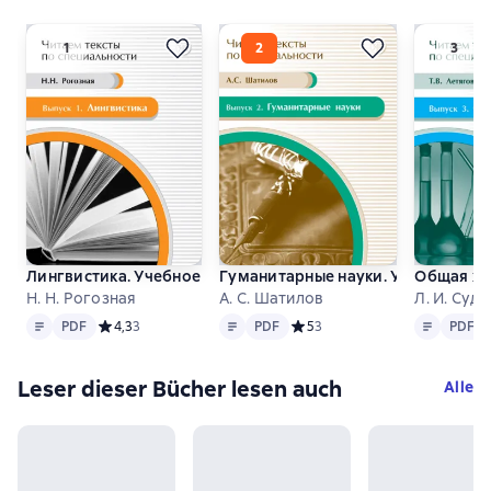
Лингвистика. Учебное пособие по языку специальности
Гуманитарные науки. Учебное пос
Общая хи
Н. Н. Рогозная
А. С. Шатилов
Л. И. Суда
Text
PDF
Text
PDF
Text
PDF
PDF
Средний рейтинг 4,3 на основе 3 оценок
4,3
3
PDF
Средний рейтинг 5 на основе 
5
3
PDF
Leser dieser Bücher lesen auch
Alle