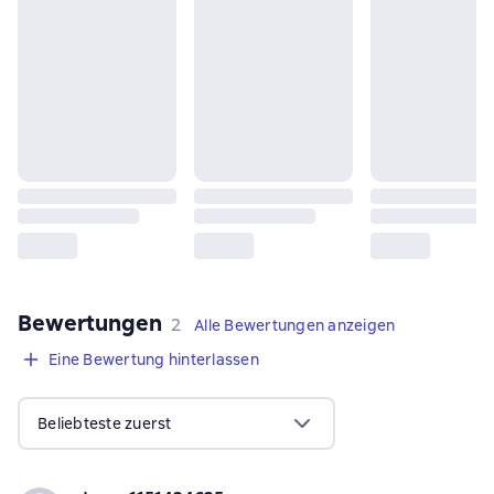
Bewertungen
,
2 Bewertungen
2
Alle Bewertungen anzeigen
Eine Bewertung hinterlassen
Beliebteste zuerst