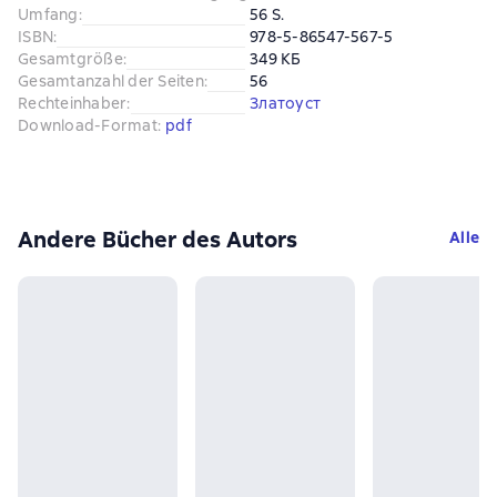
Umfang
:
56 S.
ISBN
:
978-5-86547-567-5
Gesamtgröße
:
349 КБ
Gesamtanzahl der Seiten
:
56
Rechteinhaber
:
Златоуст
Download-Format
:
pdf
Andere Bücher des Autors
Alle