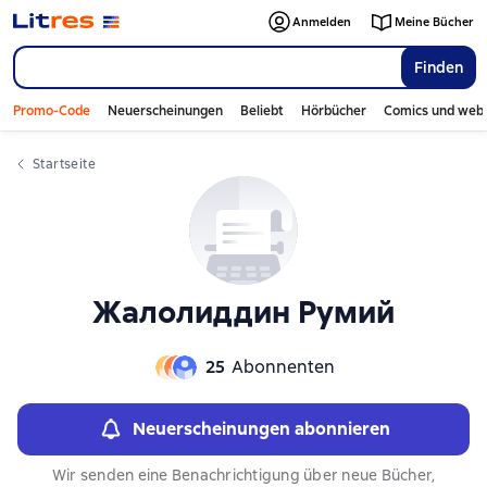
Слайдер с книгами
Anmelden
Meine Bücher
Finden
Promo-Code
Neuerscheinungen
Beliebt
Hörbücher
Comics und web
Startseite
Жалолиддин Румий
25
Abonnenten
Neuerscheinungen abonnieren
Wir senden eine Benachrichtigung über neue Bücher,