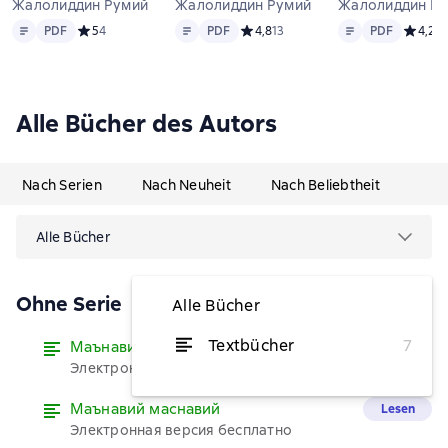
Жалолиддин Румий
Жалолиддин Румий
Жалолиддин Р
Text
PDF
Text
PDF
Text
PDF
PDF
Средний рейтинг 5 на основе 4 оценок
5
4
PDF
Средний рейтинг 4,8 на основе 13 
4,8
13
PDF
Средний
4,2
5
Alle Bücher des Autors
Nach Serien
Nach Neuheit
Nach Beliebtheit
Alle Bücher
Ohne Serie
Alle Bücher
Textbücher
7
Маънавий маснавий
Lesen
Электронная версия бесплатно
Маънавий маснавий
Lesen
Электронная версия бесплатно