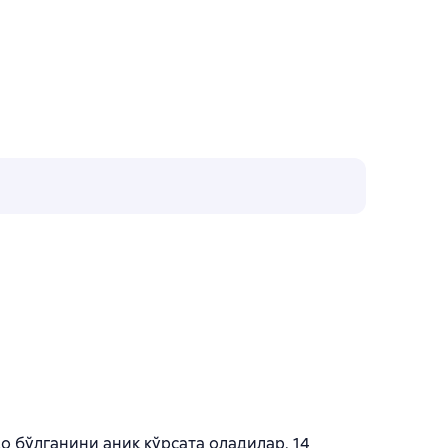
 бўлганини аниқ кўрсата оладилар. 14