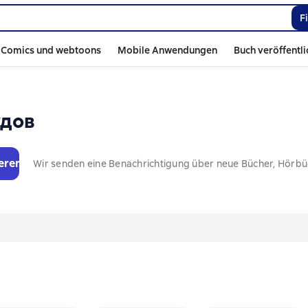
F
Comics und webtoons
Mobile Anwendungen
Buch veröffentl
удов
eren
Wir senden eine Benachrichtigung über neue Bücher, Hörb