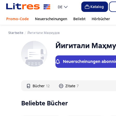
Слайдер с книгами
Katalog
DE
Promo-Code
Neuerscheinungen
Beliebt
Hörbücher
Startseite
Йигитали Маҳмудов
Йигитали Маҳм
Neuerscheinungen abonni
Bücher
12
Zitate
7
Beliebte Bücher