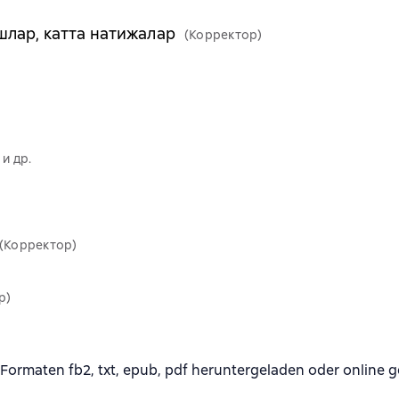
лар, катта натижалар
(Корректор)
и др.
(Корректор)
р)
rmaten fb2, txt, epub, pdf heruntergeladen oder online g