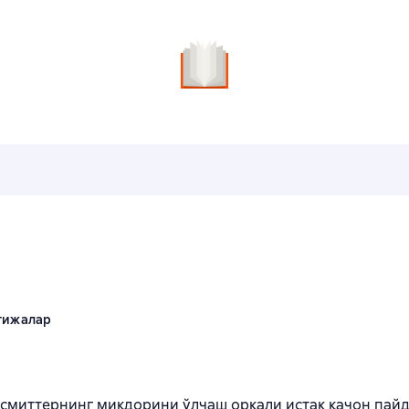
n
тижалар
миттернинг миқдорини ўлчаш орқали истак қачон пайдо