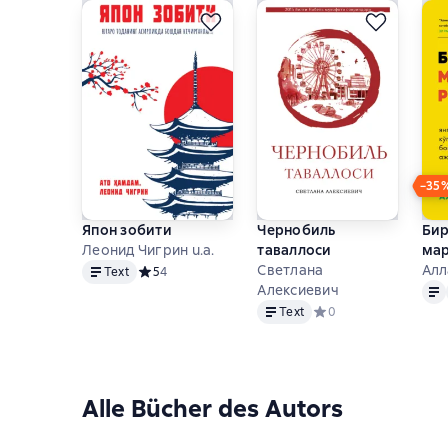
−35
Япон зобити
Чернобиль
Бир
Леонид Чигрин u.a.
таваллоси
мар
Text
Светлана
Алл
Text
Средний рейтинг 5 на основе 4 оценок
5
4
Text
Алексиевич
Text
Text
Средний рейтинг 0 на
0
Alle Bücher des Autors