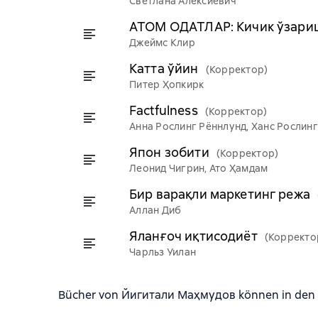
Светлана Алексиевич
АТОМ ОДАТЛАР: Кичик ўзариш
Джеймс Клир
Катта ўйин
(Корректор)
Питер Ҳопкирк
Factfulness
(Корректор)
Анна Рослинг Рённлунд, Ханс Рослинг 
Япон зобити
(Корректор)
Леонид Чигрин, Ато Ҳамдам
Бир варақли маркетинг режа
Аллан Диб
Яланғоч иқтисодиёт
(Корректо
Чарльз Уилан
Bücher von Йигитали Маҳмудов können in den Fo