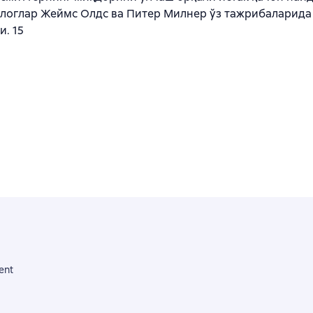
оглар Жеймс Олдс ва Питер Милнер ўз тажрибаларида 
. 15
ent