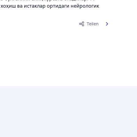
хоҳиш ва истаклар ортидаги нейрологик
Teilen