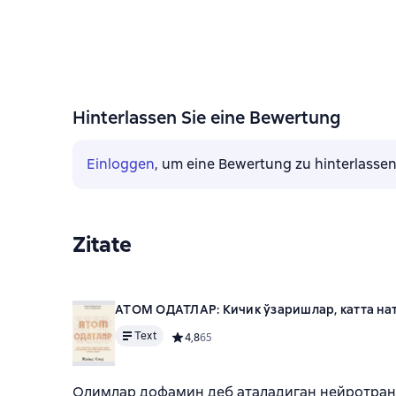
Hinterlassen Sie eine Bewertung
Einloggen
, um eine Bewertung zu hinterlasse
Zitate
АТОМ ОДАТЛАР: Кичик ўзаришлар, катта на
Text
Средний рейтинг 4,8 на основе 65 оценок
4,8
65
Олимлар дофамин деб аталадиган нейротранс