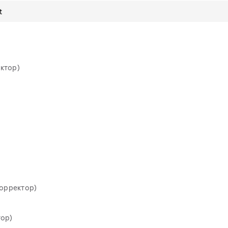
t
ктор)
Корректор)
тор)