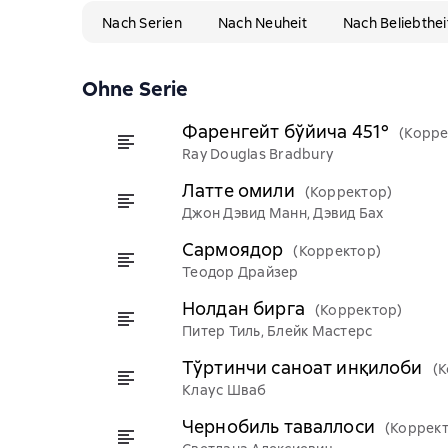
Nach Serien
Nach Neuheit
Nach Beliebthei
Ohne Serie
Фаренгейт бўйича 451º
(Корре
Ray Douglas Bradbury
Латте омили
(Корректор)
Джон Дэвид Манн, Дэвид Бах
Сармоядор
(Корректор)
Теодор Драйзер
Нолдан бирга
(Корректор)
Питер Тиль, Блейк Мастерс
Тўртинчи саноат инқилоби
(
Клаус Шваб
Чернобиль таваллоси
(Коррек