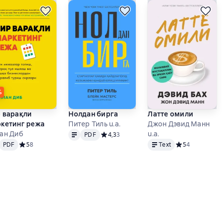
%
 варақли
Нолдан бирга
Латте омили
кетинг режа
Питер Тиль u.a.
Джон Дэвид Манн
Text
PDF
ан Диб
u.a.
PDF
Средний рейтинг 4,3 на основе 3 оценок
4,3
3
PDF
Text
PDF
Средний рейтинг 5 на основе 8 оценок
5
8
Text
Средний рейтин
5
4
 основе 0 оценок