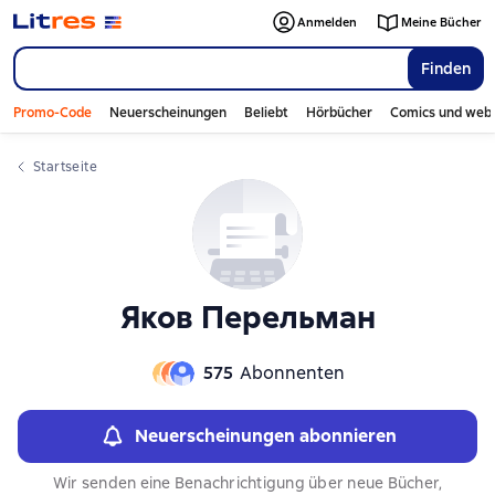
Слайдер с книгами
Слайдер с книгами
Anmelden
Meine Bücher
Finden
Promo-Code
Neuerscheinungen
Beliebt
Hörbücher
Comics und web
Startseite
Яков Перельман
575
Abonnenten
Neuerscheinungen abonnieren
Wir senden eine Benachrichtigung über neue Bücher,