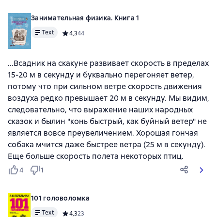
Занимательная физика. Книга 1
Text
Средний рейтинг 4,3 на основе 44 оценок
4,3
44
...Всадник на скакуне развивает скорость в пределах
15-20 м в секунду и буквально перегоняет ветер,
потому что при сильном ветре скорость движения
воздуха редко превышает 20 м в секунду. Мы видим,
следовательно, что выражение наших народных
сказок и былин "конь быстрый, как буйный ветер" не
является вовсе преувеличением. Хорошая гончая
собака мчится даже быстрее ветра (25 м в секунду).
Еще больше скорость полета некоторых птиц.
4
1
101 головоломка
Text
Средний рейтинг 4,3 на основе 23 оценок
4,3
23