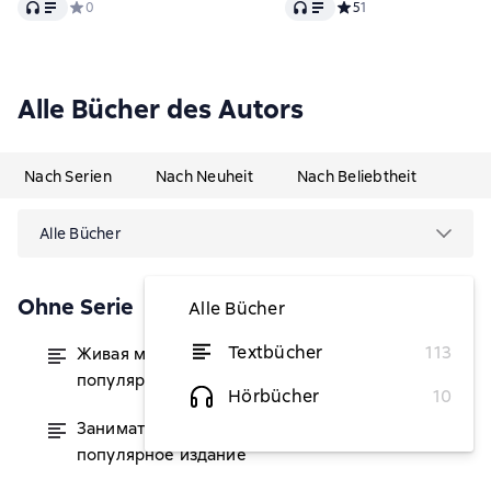
Audio
Audio
Средний рейтинг 0 на основе 0 оценок
0
Средний рейтинг 5 на о
5
1
Alle Bücher des Autors
Nach Serien
Nach Neuheit
Nach Beliebtheit
Alle Bücher
Ohne Serie
Alle Bücher
Textbücher
113
Живая математика. Научно-
von 7,95 €
популярное издание
Hörbücher
10
Занимательная механика. Научно-
von 8,03 €
популярное издание