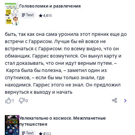
Головоломки и развлечения
Text
Средний рейтинг 4,6 на основе 16 оценок
4,6
16
быть, так как она сама уронила этот пряник еще до
встречи с Гаррисом. Лучше бы ей вовсе не
встречаться с Гаррисом: по всему видно, что он
обманщик. Гаррис возмутился. Он вынул карту и
стал доказывать, что они идут верным путем. –
Карта была бы полезна, – заметил один из
спутников, – если бы мы только знали, где
находимся. Гаррис этого не знал. Он предложил
вернуться к выходу и начать
1
0
Увлекательно о космосе. Межпланетные
путешествия
Text
Средний рейтинг 4 на основе 102 оценок
4
102