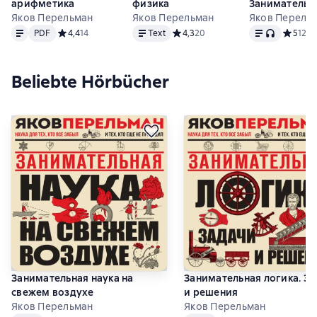
арифметика
физика
Занимательн
Яков Перельман
Яков Перельман
задачи для
Яков Перель
Text
PDF
Text
Text
, Audioform
любознатель
PDF
Средний рейтинг 4,4 на основе 14 оценок
4,4
14
Text
Средний рейтинг 4,3 на основе 20
4,3
20
Средний
5
12
умов
Beliebte Hörbücher
Занимательная наука на
Занимательная логика. З
свежем воздухе
и решения
Яков Перельман
Яков Перельман