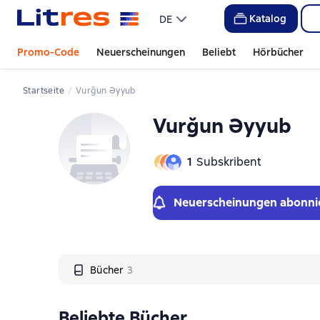
Слайдер с книгами
Katalog
DE
Promo-Code
Neuerscheinungen
Beliebt
Hörbücher
Startseite
Vurğun Əyyub
Vurğun Əyyub
1
Subskribent
Neuerscheinungen abonni
Bücher
3
Beliebte Bücher