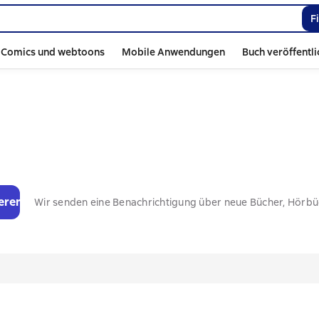
F
Comics und webtoons
Mobile Anwendungen
Buch veröffentl
eren
Wir senden eine Benachrichtigung über neue Bücher, Hörb