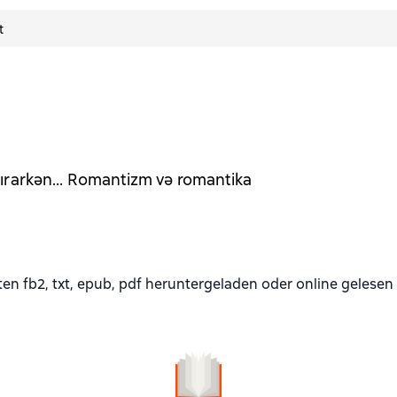
t
ırarkən… Romantizm və romantika
 fb2, txt, epub, pdf heruntergeladen oder online gelesen