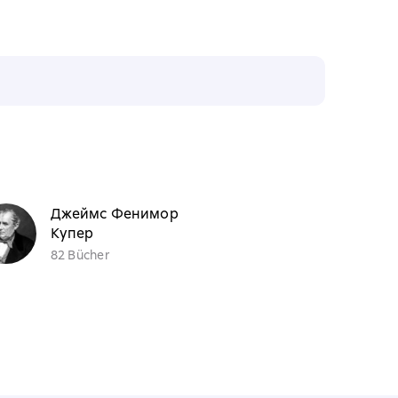
Джеймс Фенимор
Купер
82 Bücher