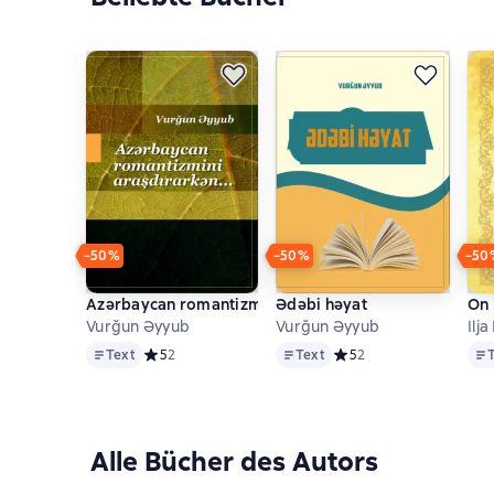
−50%
−50%
−50
Azərbaycan romantizmini araşdırarkən… Romantizm v
Ədəbi həyat
On 
Vurğun Əyyub
Vurğun Əyyub
Ilja 
Text
Text
Tex
Text
Средний рейтинг 5 на основе 2 оценок
5
2
Text
Средний рейтинг 5 на о
5
2
Alle Bücher des Autors