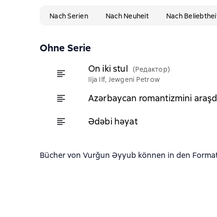
Nach Serien
Nach Neuheit
Nach Beliebthei
Ohne Serie
On iki stul
(Редактор)
Ilja Ilf, Jewgeni Petrow
Azərbaycan romantizmini araşd
Ədəbi həyat
Bücher von Vurğun Əyyub können in den Formaten