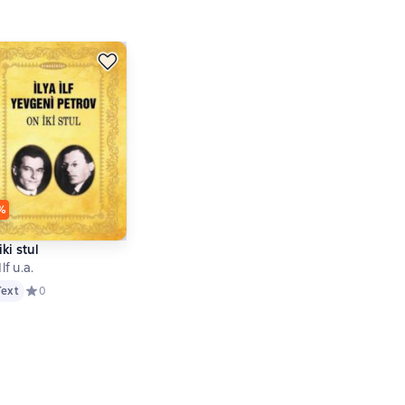
%
ə romantika
iki stul
Ilf u.a.
t
снове 2 оценок
Text
Средний рейтинг 0 на основе 0 оценок
0