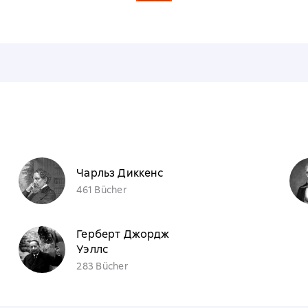
n
Чарльз Диккенс
461 Bücher
Герберт Джордж
Уэллс
283 Bücher