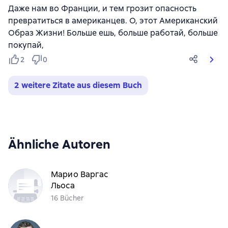
Даже нам во Франции, и тем грозит опасность
превратиться в американцев. О, этот Американский
Образ Жизни! Больше ешь, больше работай, больше
покупай,
2
0
2 weitere Zitate aus diesem Buch
Ähnliche Autoren
Марио Варгас
Льоса
16 Bücher