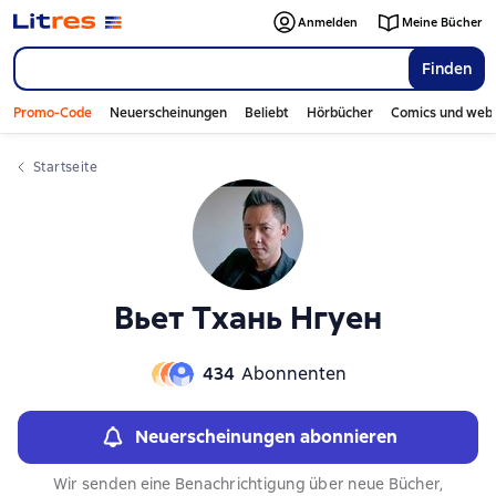
Слайдер с книгами
Слайдер с книгами
Anmelden
Meine Bücher
Finden
Promo-Code
Neuerscheinungen
Beliebt
Hörbücher
Comics und web
Startseite
Вьет Тхань Нгуен
434
Abonnenten
Neuerscheinungen abonnieren
Wir senden eine Benachrichtigung über neue Bücher,