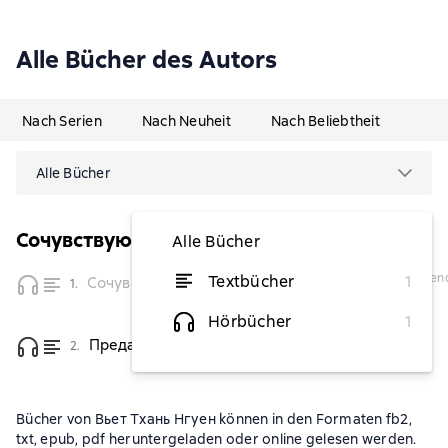
Alle Bücher des Autors
Nach Serien
Nach Neuheit
Nach Beliebtheit
Alle Bücher
Сочувствующий
Alle Bücher
vorübergehend
Textbücher
1
Сочувствующий
1.
nicht
verfügbar
Hörbücher
1
Преданный
2.
von 6,26 €
Bücher von Вьет Тхань Нгуен können in den Formaten fb2,
txt, epub, pdf heruntergeladen oder online gelesen werden.