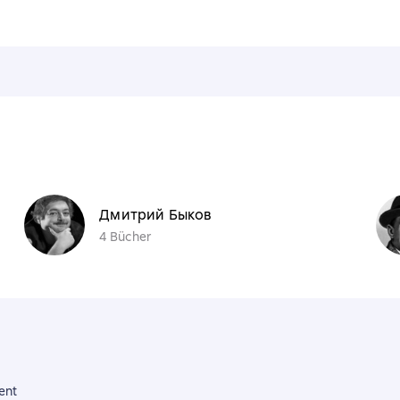
n
Дмитрий Быков
4 Bücher
ent