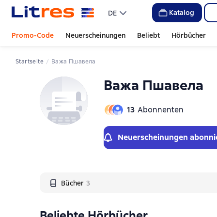
Слайдер с книгами
Katalog
DE
Promo-Code
Neuerscheinungen
Beliebt
Hörbücher
Startseite
Важа Пшавела
Важа Пшавела
13
Abonnenten
Neuerscheinungen abonni
Bücher
3
Beliebte Hörbücher