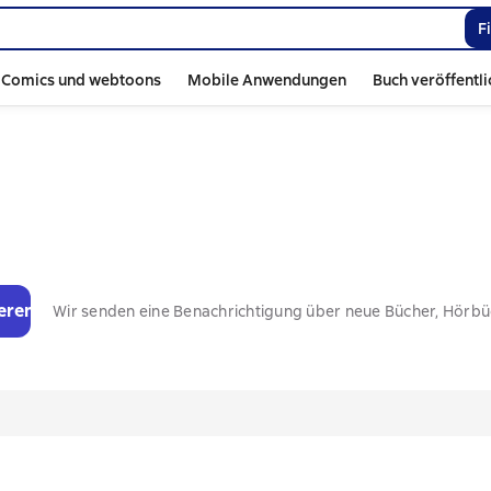
F
Comics und webtoons
Mobile Anwendungen
Buch veröffentl
eren
Wir senden eine Benachrichtigung über neue Bücher, Hörb