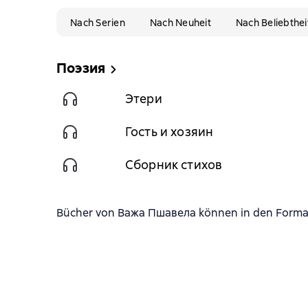
Nach Serien
Nach Neuheit
Nach Beliebthei
Поэзия
Этери
Гость и хозяин
Сборник стихов
Bücher von Важа Пшавела können in den Formate