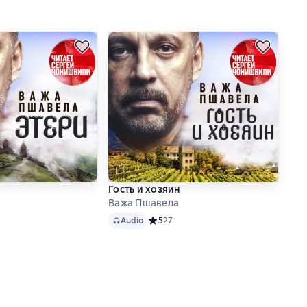
Гость и хозяин
Важа Пшавела
Audio
 рейтинг 4,6 на основе 14 оценок
Audio
Средний рейтинг 5 на основе 27 оцено
5
27