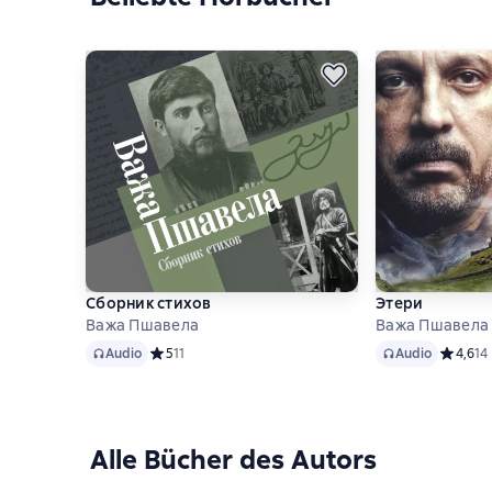
Сборник стихов
Этери
Важа Пшавела
Важа Пшавела
Audio
Audio
Audio
Средний рейтинг 5 на основе 11 оценок
5
11
Audio
Средний
4,6
14
Alle Bücher des Autors