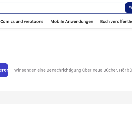
F
Comics und webtoons
Mobile Anwendungen
Buch veröffentl
eren
Wir senden eine Benachrichtigung über neue Bücher, Hörb