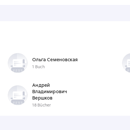
n
Ольга Семеновская
1 Buch
Андрей
Владимирович
Вершков
18 Bücher