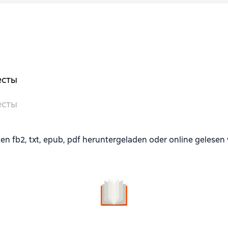
есты
есты
n fb2, txt, epub, pdf heruntergeladen oder online gelesen