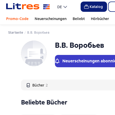
Слайдер с книгами
Katalog
DE
Promo-Code
Neuerscheinungen
Beliebt
Hörbücher
Startseite
В.В. Воробьев
В.В. Воробьев
Neuerscheinungen abonni
Bücher
2
Beliebte Bücher