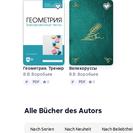
Геометрия. Тренировочные тесты
Великоруссы
В.В. Воробьев
В.В. Воробьев
Text
PDF
Text
PDF
PDF
Средний рейтинг 0 на основе 0 оценок
0
PDF
Средний рейтинг 0 на ос
0
Alle Bücher des Autors
Nach Serien
Nach Neuheit
Nach Beliebthei