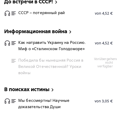
До встречи в СССР!
СССР – потерянный рай
von 4,52 €
Информационная война
Как натравить Украину на Россию.
von 4,52 €
Миф о «Сталинском Голодоморе»
vorübergehend
Победила бы нынешняя Россия в
nicht
Великой Отечественной? Уроки
verfügbar
войны
В поисках истины
Мы бессмертны! Научные
von 3,05 €
доказательства Души