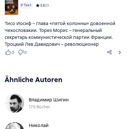
Text
Средний рейтинг 3,6 на основе 23 оценок
3,6
23
Тисо Иосиф – глава «пятой колонны» довоенной
Чехословакии. Торез Морис – генеральный
секретарь коммунистической партии Франции.
Троцкий Лев Давидович – революционер
0
0
Ähnliche Autoren
Владимир Шигин
170 Bücher
Николай