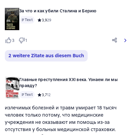
За что и как убили Сталина и Берию
Text
Средний рейтинг 3,9 на основе 29 оценок
3,9
29
3
1
2 weitere Zitate aus diesem Buch
Главные преступления XXI века. Узнаем ли мы
правду?
Text
Средний рейтинг 3,7 на основе 12 оценок
3,7
12
излечимых болезней и травм умирает 18 тысяч
человек только потому, что медицинские
учреждения не оказывают им помощь из-за
отсутствия у больных медицинской страховки.