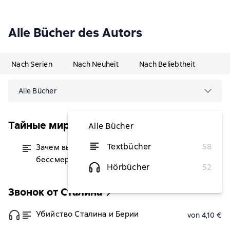
Alle Bücher des Autors
Nach Serien
Nach Neuheit
Nach Beliebtheit
Alle Bücher
Тайные миры
Alle Bücher
Textbücher
58
Зачем вы нужны Богу и природе? Тайна
von 8 €
бессмертия и счастливой жизни
Hörbücher
52
Звонок от Сталина
Убийство Сталина и Берии
von 4,10 €