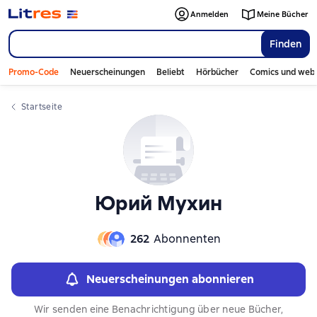
Слайдер с книгами
Слайдер с книгами
Anmelden
Meine Bücher
Finden
Promo-Code
Neuerscheinungen
Beliebt
Hörbücher
Comics und web
Startseite
Юрий Мухин
262
Abonnenten
Neuerscheinungen abonnieren
Wir senden eine Benachrichtigung über neue Bücher,