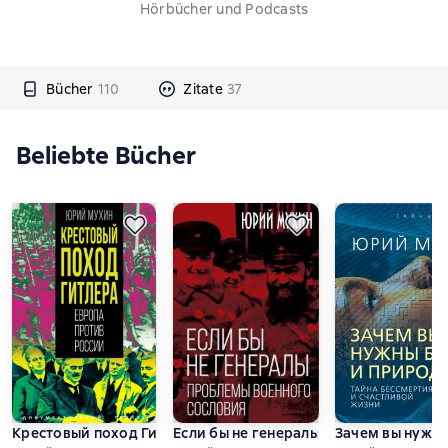
Hörbücher und Podcasts
Bücher
110
Zitate
37
Beliebte Bücher
Крестовый поход Гитлера. Европа против России
Если бы не генералы. Проблемы воен
Зачем вы нужны