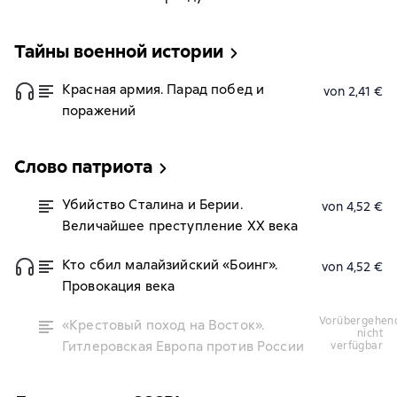
Тайны военной истории
Красная армия. Парад побед и
von 2,41 €
поражений
Слово патриота
Убийство Сталина и Берии.
von 4,52 €
Величайшее преступление XX века
Кто сбил малайзийский «Боинг».
von 4,52 €
Провокация века
vorübergehend
«Крестовый поход на Восток».
nicht
Гитлеровская Европа против России
verfügbar