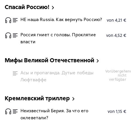
Спасай Россию!
НЕ наша Russia. Как вернуть Россию?
von 4,21 €
Россия гниет с головы. Проклятие
von 4,52 €
власти
Мифы Великой Отечественной
vorübergehend
Асы и пропаганда. Дутые победы
nicht
Люфтваффе
verfügbar
Кремлевский триллер
Неизвестный Берия. За что его
von 1,15 €
оклеветали?