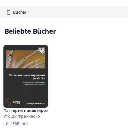
Bücher
1
Beliebte Bücher
Паттерны проектирования JavaScript. Создаем быстрые и э
Уго Ди Франческо
Text
PDF
PDF
Средний рейтинг 0 на основе 0 оценок
0