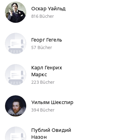
Оскар Уайльд
816 Bücher
Георг Гегель
57 Bücher
Карл Генрих
Маркс
223 Bücher
Уильям Шекспир
394 Bücher
Публий Овидий
Назон