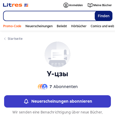
Слайдер с книгами
Слайдер с книгами
Anmelden
Meine Bücher
Finden
Promo-Code
Neuerscheinungen
Beliebt
Hörbücher
Comics und web
Startseite
У-цзы
7
Abonnenten
Neuerscheinungen abonnieren
Wir senden eine Benachrichtigung über neue Bücher,