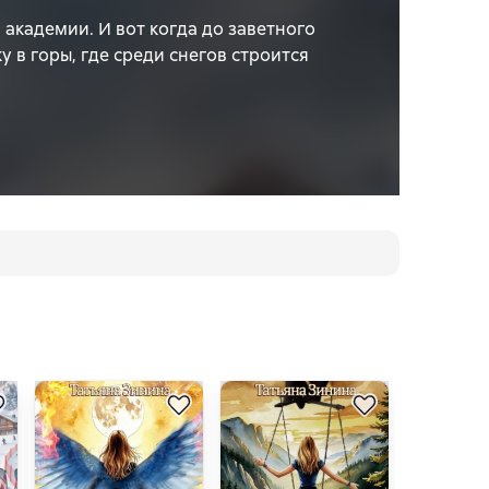
 академии. И вот когда до заветного
у в горы, где среди снегов строится
роительство – просто каприз. Этого
еских интриг, ему плевать на чужие
заинтересовать.
фой. Ведь я не просто девочка,