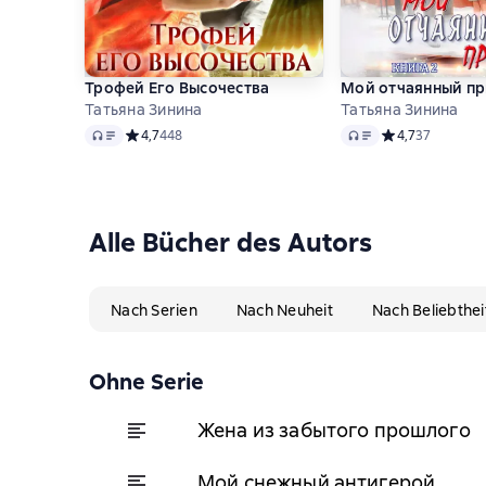
Трофей Его Высочества
Мой отчаянный п
Татьяна Зинина
Татьяна Зинина
Audio
Audio
Средний рейтинг 4,7 на основе 448 оценок
4,7
448
Средний рейтинг
4,7
37
Alle Bücher des Autors
Nach Serien
Nach Neuheit
Nach Beliebthei
Ohne Serie
Жена из забытого прошлого
Мой снежный антигерой