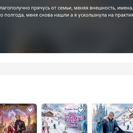
благополучно прячусь от семьи, меняя внешность, имена,
о полгода, меня снова нашли а я ускользнула на практик
н имеет отношение к королевской семье, а глобальное ст
м и даже сумасшедшим. Он бесконечно далёк от политич
и но я каким-то неожиданным образом умудрилась его 
знает, кто я такая на самом деле, всё обернётся катастро
ость за иллюзией Нет, я дочь главного врага его страны.
ёзная героиня
 герой
 в магическом мире
ги
с семьёй
ся "Мой отчаянный принц"