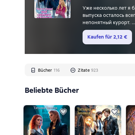
Уже несколько лет я 
выпуска осталось всег
непонятный курорт.
По слухам, его хозяи
мага считают странны
Kaufen für
2,12 €
проблемы и заморочк
Вот только, если он у
которая прячет внешн
*решительная и серь
Bücher
116
Zitate
923
*очень своеобразный
*горнолыжный курорт
*политические интри
Beliebte Bücher
*дружба и любовь
*сложные отношения 
Дилогия. Первый том.
Второй том называет