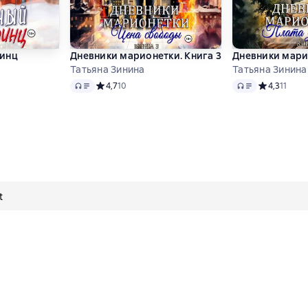
ринц
Дневники марионетки. Книга 3. Цена свободы
Дневники марио
Татьяна Зинина
Татьяна Зинина
Audio
Audio
 4,7 на основе 37 оценок
Средний рейтинг 4,7 на основе 10 оценок
4,7
10
Средний рей
4,3
11
t