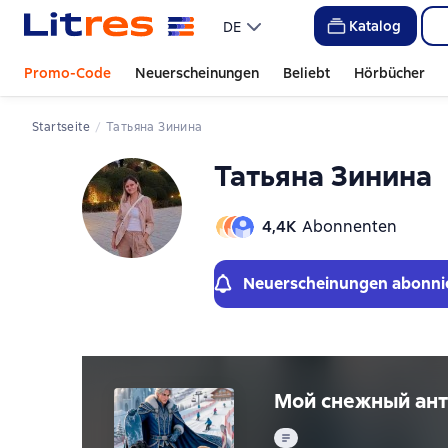
Слайдер с книгами
Слайдер с книгами
Katalog
DE
Promo-Code
Neuerscheinungen
Beliebt
Hörbücher
Startseite
Татьяна Зинина
Татьяна Зинина
4,4К
Abonnenten
Neuerscheinungen abonni
Мой снежный ан
Text