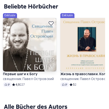
Beliebte Hörbücher
Exklusiv
Exklusiv
Первые шаги к Богу
Жизнь в православии. Колле
священник Павел Островский
священник Павел Островск
Audio
Audio
Средний рейтинг 4,9 на основе 227 оценок
4,9
227
Средний рейтинг 5 на осно
5
2
Alle Bücher des Autors