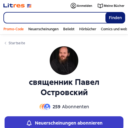
Слайдер с книгами
Слайдер с книгами
Anmelden
Meine Bücher
Finden
Promo-Code
Neuerscheinungen
Beliebt
Hörbücher
Comics und web
Startseite
священник Павел
Островский
259
Abonnenten
Neuerscheinungen abonnieren