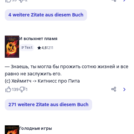
4 weitere Zitate aus diesem Buch
И вспыхнет пламя
Text
Средний рейтинг 4,8 на основе 1211 оценок
4,8
1211
— Знаешь, ты могла бы прожить сотню жизней и все
равно не заслужить его.
(с) Хеймитч -> Китнисс про Пита
139
1
271 weitere Zitate aus diesem Buch
Голодные игры