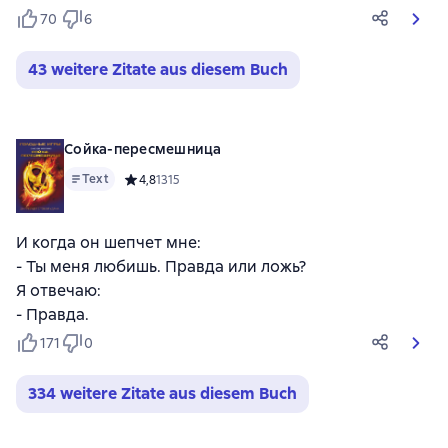
70
6
43 weitere Zitate aus diesem Buch
Сойка-пересмешница
Text
Средний рейтинг 4,8 на основе 1315 оценок
4,8
1315
И когда он шепчет мне:
- Ты меня любишь. Правда или ложь?
Я отвечаю:
- Правда.
171
0
334 weitere Zitate aus diesem Buch