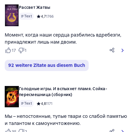
Рассвет Жатвы
Text
Средний рейтинг 4,7 на основе 1766 оценок
4,7
1766
Момент, когда наши сердца разбились вдребезги,
принадлежит лишь нам двоим.
17
1
92 weitere Zitate aus diesem Buch
Голодные игры. И вспыхнет пламя. Сойка-
пересмешница (сборник)
Text
Средний рейтинг 4,8 на основе 1171 оценок
4,8
1171
Мы – непостоянные, тупые твари со слабой памятью
и талантом к самоуничтожению.
35
2