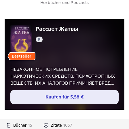
Hörbücher und Podcasts
Рассвет Жатвы
Text
Bestseller
НЕЗАКОННОЕ ПОТРЕБЛЕНИЕ
НАРКОТИЧЕСКИХ СРЕДСТВ, ПСИХОТРОПНЫХ
ВЕЩЕСТВ, ИХ АНАЛОГОВ ПРИЧИНЯЕТ ВРЕД
ЗДОРОВЬЮ, ИХ НЕЗАКОННЫЙ ОБОРОТ
ЗАПРЕЩЕН И ВЛЕЧЕТ УСТАНОВЛЕННУЮ
Kaufen für
5,58 €
ЗАКОНОДАТЕЛЬСТВОМ ОТВЕТСТВЕННОСТЬ
С приближением Пятидесятых Голодных игр
страх охватывает все дистрикты Панема. В
этом году состоится вторая Квартальная
Bücher
15
Zitate
1057