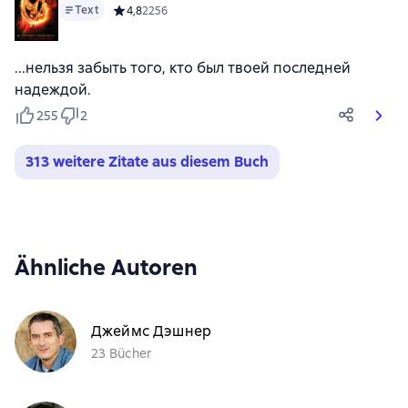
Text
Средний рейтинг 4,8 на основе 2256 оценок
4,8
2256
...нельзя забыть того, кто был твоей последней
надеждой.
255
2
313 weitere Zitate aus diesem Buch
Ähnliche Autoren
Джеймс Дэшнер
23 Bücher