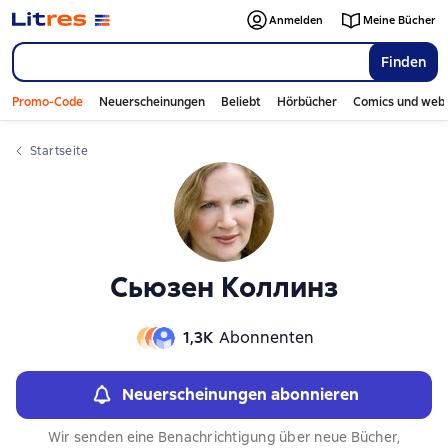
Слайдер с книгами
Слайдер с книгами
Anmelden
Meine Bücher
Finden
Promo-Code
Neuerscheinungen
Beliebt
Hörbücher
Comics und web
Startseite
Сьюзен Коллинз
1,3К
Abonnenten
Neuerscheinungen abonnieren
Wir senden eine Benachrichtigung über neue Bücher,