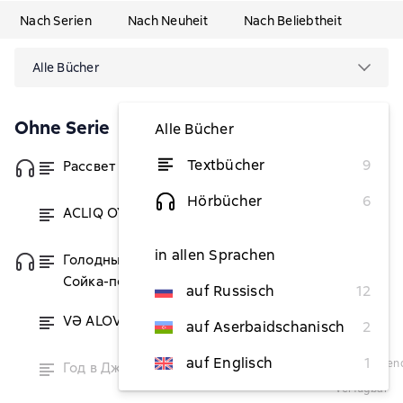
Nach Serien
Nach Neuheit
Nach Beliebtheit
Alle Bücher
Ohne Serie
Alle Bücher
Textbücher
9
Рассвет Жатвы
von 5,58 €
Hörbücher
6
ACLIQ OYUNLARI
von 1,65 €
in allen Sprachen
Голодные игры. И вспыхнет пламя.
von 8,43 €
Сойка-пересмешница (сборник)
auf Russisch
12
VƏ ALOV DOĞACAQ
von 2,25 €
auf Aserbaidschanisch
2
auf Englisch
1
vorübergehend
Год в Джунглях
nicht
verfügbar