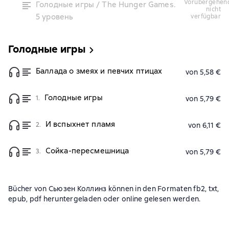
vorübergehend
Голодные игры / The Hunger Games.
nicht
5 уровень
verfügbar
Голодные игры
Баллада о змеях и певчих птицах
von 5,58 €
Голодные игры
1.
von 5,79 €
И вспыхнет пламя
2.
von 6,11 €
Сойка-пересмешница
3.
von 5,79 €
Bücher von Сьюзен Коллинз können in den Formaten fb2, txt,
epub, pdf heruntergeladen oder online gelesen werden.