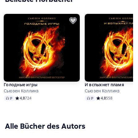
Голодные игры
И вспыхнет пламя
Сьюзен Коллинз
Сьюзен Коллинз
Audio
Audio
Средний рейтинг 4,8 на основе 724 оценок
4,8
724
Средний рейтинг 4,8 н
4,8
558
Alle Bücher des Autors