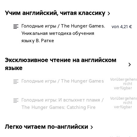
Учим английский, читая классику
Голодные игры / The Hunger Games.
von 4,21 €
Уникальная методика обучения
языку В. Ратке
Эксклюзивное чтение на английском
языке
vorübergehend
Голодные игры / The Hunger Games
nicht
verfügbar
vorübergehend
Голодные игры: И вспыхнет пламя /
nicht
The Hunger Games: Catching Fire
verfügbar
Легко читаем по-английски